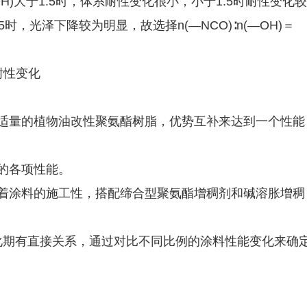
—OH)大于1.5时，体系耐性变化很小，小于1.5时耐性变化较
.5时，光泽下降较为明显，故选择n(—NCO)∶n(—OH)＝
入适量的植物油改性聚氨酯树脂，优势互补来达到一个性能
膜的各项性能。
定着涂料的施工性，搭配缔合型聚氨酯增稠剂和碱溶胀增稠
涂料的活化期有直接关系，通过对比不同比例的涂料性能变化来确