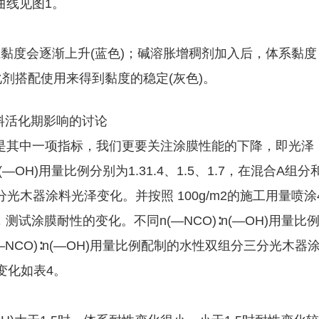
曲线见图1。
黏度会逐渐上升(蓝色)；碱溶胀增稠剂加入后，体系黏度
化剂搭配使用来得到黏度的稳定(灰色)。
对涂料活化期影响的讨论
是其中一项指标，我们更要关注涂膜性能的下降，即光泽
—OH)用量比例分别为1.31.4、1.5、1.7，在混合A组分
光木器涂料光泽变化。并按照 100g/m2的施工用量喷涂
测试涂膜耐性的变化。不同n(—NCO)∶n(—OH)用量比
NCO)∶n(—OH)用量比例配制的水性双组分三分光木器
变化如表4。