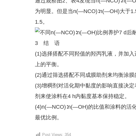
通过观察图2、表4发现当n(—NCO)∶n(
为明显。但是当n(—NCO)∶n(—OH)大于1
1.5。
3 结 语
(1)选择搭配不同羟值的羟丙乳液，并加
上的平衡。
(2)通过筛选搭配不同成膜助剂来均衡涂
(3)增稠剂对活化期中黏度的影响直接决
剂来使涂料在4 h内黏度基本保持稳定。
(4)n(—NCO)∶n(—OH)的比值和
最优比例。
Post Views:
354