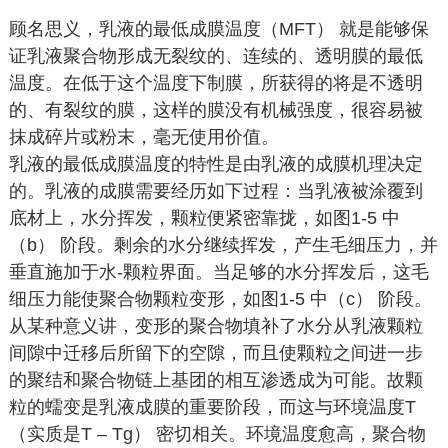
顾名思义，乳液的最低成膜温度（MFT） 就是能够保
证乳液聚合物形成无裂纹的、连续的、透明膜的最低
温度。在低于这个温度下制膜，所获得的将是不透明
的、有裂纹的膜，这样的膜没有机械强度，很容易被
抹成碎片或粉末，毫无使用价值。
乳液的最低成膜温度的特性是由乳液的成膜机理决定
的。乳液的成膜需要经历如下过程：当乳液被涂覆到
底材上，水分挥发，颗粒便紧密靠拢，如图1-5 中
（b） 阶段。剩余的水分继续挥发，产生毛细压力，并
垂直施加于水-颗粒界面。当足够的水分挥发后，这毛
细压力能使聚合物颗粒变形，如图1-5 中（c） 阶段。
从某种意义讲，变形的聚合物填补了水分从乳液颗粒
间隙中迁移后所留下的空隙，而且使颗粒之间进一步
的聚结和聚合物链上基团的相互渗透成为可能。故颗
粒的蠕变是乳液成膜的重要阶段，而这与环境温度T
（实质是T – Tg） 密切相关。环境温度愈高，聚合物