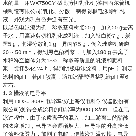
水的量，用WX750CY 型高剪切乳化机(德国西尔普机
械制造有限公司)乳化、分散，制得阴极电泳涂料乳
液，外观为乳白色并泛有蓝光。
以黑色电泳漆为例。称取基料树脂20 g，加入20 g去离
子水，用高速剪切机乳化成乳液，加入钛白粉7 g，炭
黑5 g，润湿分散剂1 g，异丙醇5 g，倒入球磨机研磨
30 ~ 50 min，得到黑色颜料浆，再加入180 g 去离子
水稀释至固体分为18%。称取等质量的乳液和颜料
浆，搅拌熟化 24 h，得到阴极电泳涂料，用pH 计测定
涂料的pH，若pH 较高，滴加冰醋酸调整乳液pH 至6
左右。
1. 3 槽液的电导率
利用 DDSJ-308F 电导率仪(上海仪电科学仪器股份有
限公司)测得合成涂料的电导率为900 μS/cm，但在电
泳过程中，由于杂质离子的混入，加上游离出的醋酸
的浓度增加，电导率会逐渐增大。电导率的升高降低
了涂料泳透力，加剧了电解，使槽液升温过快，电导