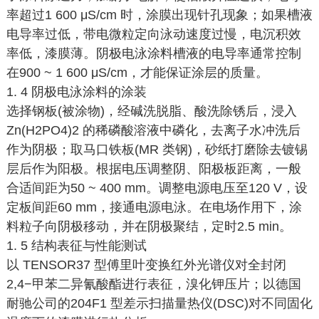
率超过1 600 μS/cm 时，涂膜出现针孔现象；如果槽液
电导率过低，带电微粒定向泳动速度过慢，电沉积效
率低，漆膜薄。阴极电泳涂料槽液的电导率通常控制
在900 ~ 1 600 μS/cm，才能保证涂层的质量。
1. 4 阴极电泳涂料的涂装
选择钢板(被涂物)，经碱洗脱脂、酸洗除锈后，浸入
Zn(H2PO4)2 的稀磷酸溶液中磷化，去离子水冲洗后
作为阴极；取马口铁板(MR 类钢)，砂纸打磨除去镀锡
层后作为阳极。根据电压调整阴、阳极板距离，一般
合适间距为50 ~ 400 mm。调整电源电压至120 V，设
定板间距60 mm，接通电源电泳。在电场作用下，涂
料粒子向阴极移动，并在阴极聚结，定时2.5 min。
1. 5 结构表征与性能测试
以 TENSOR37 型傅里叶变换红外光谱仪对全封闭
2,4−甲苯二异氰酸酯进行表征，溴化钾压片；以德国
耐驰公司的204F1 型差示扫描量热仪(DSC)对不同固化