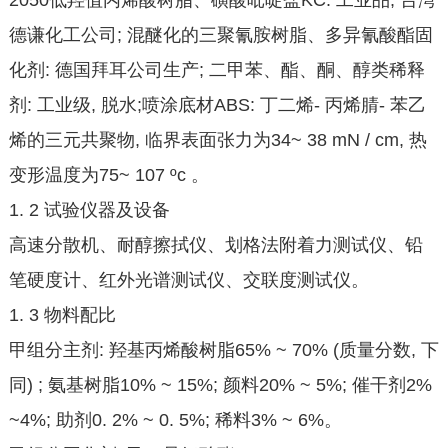
2050低羟值丙烯酸树脂、磺酸吡啶盐KC: 工业品, 台湾
德谦化工公司; 混醚化的三聚氰胺树脂、多异氰酸酯固
化剂: 德国拜耳公司生产; 二甲苯、酯、酮、醇类稀释
剂: 工业级, 脱水;喷涂底材ABS: 丁二烯- 丙烯腈- 苯乙
烯的三元共聚物, 临界表面张力为34~ 38 mN / cm, 热
变形温度为75~ 107 ºc 。
1. 2 试验仪器及设备
高速分散机、耐醇擦拭仪、划格法附着力测试仪、铅
笔硬度计、红外光谱测试仪、交联度测试仪。
1. 3 物料配比
甲组分主剂: 羟基丙烯酸树脂65% ~ 70% (质量分数, 下
同) ; 氨基树脂10% ~ 15%; 颜料20% ~ 5%; 催干剂2%
~4%; 助剂0. 2% ~ 0. 5%; 稀料3% ~ 6%。