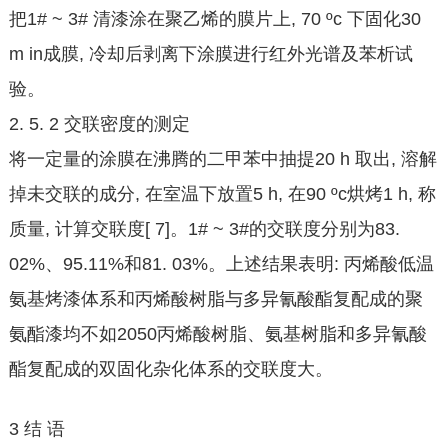
把1# ~ 3# 清漆涂在聚乙烯的膜片上, 70 ºc 下固化30
m in成膜, 冷却后剥离下涂膜进行红外光谱及苯析试
验。
2. 5. 2 交联密度的测定
将一定量的涂膜在沸腾的二甲苯中抽提20 h 取出, 溶解
掉未交联的成分, 在室温下放置5 h, 在90 ºc烘烤1 h, 称
质量, 计算交联度[ 7]。1# ~ 3#的交联度分别为83.
02%、95.11%和81. 03%。上述结果表明: 丙烯酸低温
氨基烤漆体系和丙烯酸树脂与多异氰酸酯复配成的聚
氨酯漆均不如2050丙烯酸树脂、氨基树脂和多异氰酸
酯复配成的双固化杂化体系的交联度大。
3 结 语