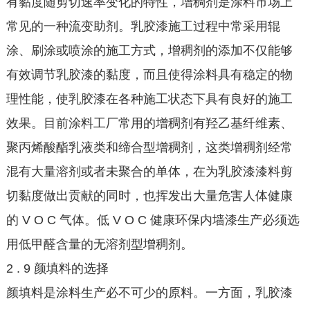
有黏度随剪切速率变化的特性，增稠剂是涂料市场上
常见的一种流变助剂。乳胶漆施工过程中常采用辊
涂、刷涂或喷涂的施工方式，增稠剂的添加不仅能够
有效调节乳胶漆的黏度，而且使得涂料具有稳定的物
理性能，使乳胶漆在各种施工状态下具有良好的施工
效果。目前涂料工厂常用的增稠剂有羟乙基纤维素、
聚丙烯酸酯乳液类和缔合型增稠剂，这类增稠剂经常
混有大量溶剂或者未聚合的单体，在为乳胶漆漆料剪
切黏度做出贡献的同时，也挥发出大量危害人体健康
的 V O C 气体。低 V O C 健康环保内墙漆生产必须选
用低甲醛含量的无溶剂型增稠剂。
2 . 9 颜填料的选择
颜填料是涂料生产必不可少的原料。一方面，乳胶漆