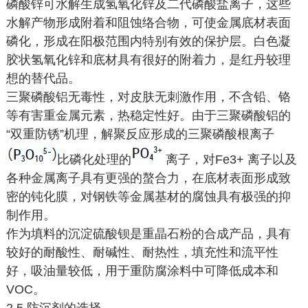
磷酸锌可水解生成氢氧化锌及二代磷酸盐离子，这些
水解产物形成附着和阻蚀络合物，可使金属底材表面
磷化，形成在阳极范围内特别有效的保护层。白色凝
胶状氢氧化锌和底材具有很好的附着力，是红丹较理
想的替代品。
三聚磷酸铝无毒性，对皮肤无刺激作用，不含铅、铬
等有害重金属元素，热稳定性好。由于三聚磷酸铝的
“双重防锈”机理，解聚反应形成的三聚磷酸根离子
比磷化处理的
离子，对Fe3+ 离子以及
各种金属离子具有更强的螯合力，在底材表面形成致
密的钝化膜，对钢铁等金属基材的腐蚀具有极强的抑
制作用。
作为填料的沉淀硫酸钡是重晶石粉的合成产品，具有
较好的耐酸性、耐碱性、耐热性，填充性和流平性
好，吸油量较低，用于重防腐涂料中可降低成本和
VOC。