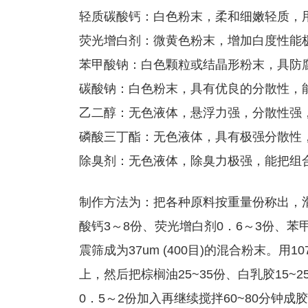
轻质碳酸钙：白色粉末，柔和细嫩轻质，
荧光增白剂：微黄色粉末，增加白度性能
苯甲酸钠：白色颗粒或结晶形粉末，具防
碳酸钠：白色粉末，具有优良的分散性，
乙二醇：无色液体，悬浮力强，分散性强
磷酸三丁酯：无色液体，具有极强分散性
除臭剂：无色液体，除臭力极强，能把组
制作方法为：把各种原料按重量份称出，滑石
酸钙3～8份、荧光增白剂0．6～3份、苯
震筛成为37um (400目)的混合粉末。用1
上，然后把棕榈油25~35份、白乳胶15~2
0．5～2份加入再继续搅拌60~80分钟