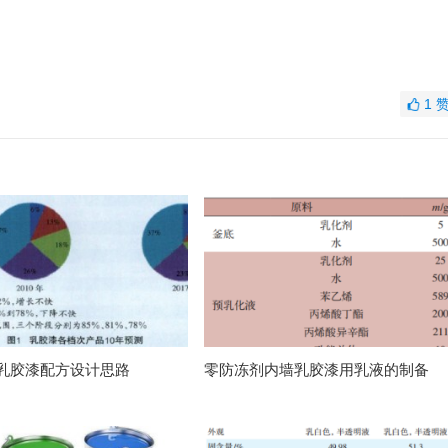
1
乳胶漆配方设计思路
零防冻剂内墙乳胶漆用乳液的制备