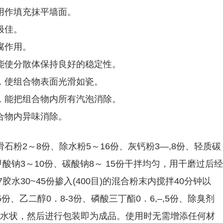
用作填充抹平墙面。
极佳。
腐作用。
能使分散体保持良好的稳定性。
，使组合物表面光滑如瓷。
，能把组合物内所有汽泡消除。
合物内异味消除。
粉2～8份、除水粉5～16份、灰钙粉3—,8份、轻质碳
甲酸钠3～10份、碳酸钠8～ 15份干拌均匀，用干磨过后经
07胶水30~45份掺入(400目)的混合粉末内搅拌40分钟以
5份、乙二醇0．8-3份、磷酸三丁酯0．6,–,5份、除臭剂
成胶水状，然后进行包装即为成品。使用时无需增添任何材