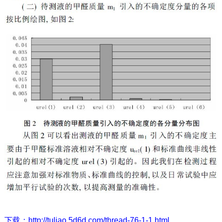
下载：
http://tuliao.5d6d.com/thread-76-1-1.html