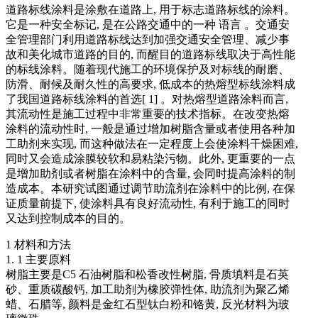
道路标线涂料是涂敷在道路上, 用于标志道路标线的涂料。
它是一种安全标记, 是在公路交通中的一种 语言 。交通安
全管理部门利用道路标线达到加强交通安全管理、减少事
故和美化城市道路的目的, 而醒目的道路标线取决于高性能
的标线涂料。随着现代施工的环境保护及对标线的耐磨、
防滑、耐候及耐久性的高要求, 低成本的热熔型标线涂料成
了我国道路标线涂料的首选[ 1] 。对热熔型道路涂料而言,
其流动性是施工过程中非常重要的技术指标。在改变热熔
涂料的流动性时, 一般是通过增加树脂含量或者使用各种加
工助剂来实现, 而这种做法在一定程度上会使涂料干燥困难,
同时又会造成涂膜较软和易粘染污物。此外, 更重要的一点
是增加助剂或者树脂在涂料中的含量, 会同时提高涂料的制
造成本。本研究试图通过调节助流剂在涂料中的比例, 在保
证质量前提下, 使涂料具有良好流动性, 有利于施工的同时
又达到控制成本的目的。
1 材料和方法
1. 1 主要原料
树脂主要是C5 石油树脂和松香改性树脂, 骨质填料是石英
砂、重质碳酸钙, 加工助剂为橡胶弹性体, 助流剂为聚乙烯
蜡、石腊等, 颜料是金红石型钛白粉和铬黄, 反光材料为玻