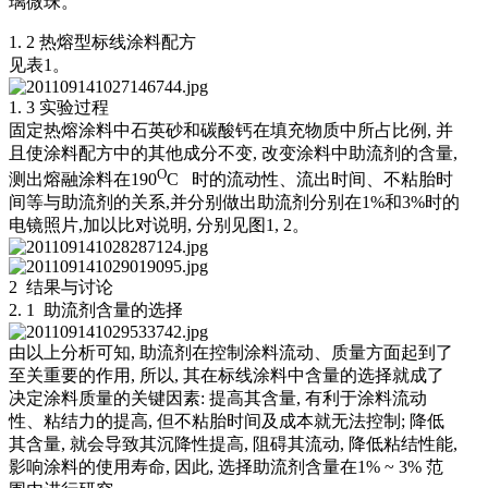
璃微珠。
1. 2 热熔型标线涂料配方
见表1。
1. 3 实验过程
固定热熔涂料中石英砂和碳酸钙在填充物质中所占比例, 并
且使涂料配方中的其他成分不变, 改变涂料中助流剂的含量,
O
测出熔融涂料在190
C 时的流动性、流出时间、不粘胎时
间等与助流剂的关系,并分别做出助流剂分别在1%和3%时的
电镜照片,加以比对说明, 分别见图1, 2。
2 结果与讨论
2. 1 助流剂含量的选择
由以上分析可知, 助流剂在控制涂料流动、质量方面起到了
至关重要的作用, 所以, 其在标线涂料中含量的选择就成了
决定涂料质量的关键因素: 提高其含量, 有利于涂料流动
性、粘结力的提高, 但不粘胎时间及成本就无法控制; 降低
其含量, 就会导致其沉降性提高, 阻碍其流动, 降低粘结性能,
影响涂料的使用寿命, 因此, 选择助流剂含量在1% ~ 3% 范