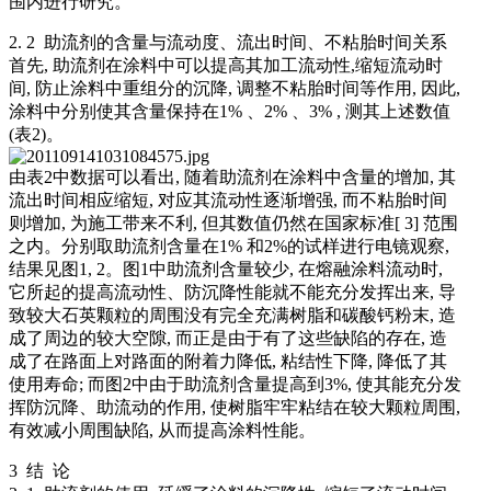
围内进行研究。
2. 2 助流剂的含量与流动度、流出时间、不粘胎时间关系
首先, 助流剂在涂料中可以提高其加工流动性,缩短流动时
间, 防止涂料中重组分的沉降, 调整不粘胎时间等作用, 因此,
涂料中分别使其含量保持在1% 、2% 、3% , 测其上述数值
(表2)。
由表2中数据可以看出, 随着助流剂在涂料中含量的增加, 其
流出时间相应缩短, 对应其流动性逐渐增强, 而不粘胎时间
则增加, 为施工带来不利, 但其数值仍然在国家标准[ 3] 范围
之内。分别取助流剂含量在1% 和2%的试样进行电镜观察,
结果见图1, 2。图1中助流剂含量较少, 在熔融涂料流动时,
它所起的提高流动性、防沉降性能就不能充分发挥出来, 导
致较大石英颗粒的周围没有完全充满树脂和碳酸钙粉末, 造
成了周边的较大空隙, 而正是由于有了这些缺陷的存在, 造
成了在路面上对路面的附着力降低, 粘结性下降, 降低了其
使用寿命; 而图2中由于助流剂含量提高到3%, 使其能充分发
挥防沉降、助流动的作用, 使树脂牢牢粘结在较大颗粒周围,
有效减小周围缺陷, 从而提高涂料性能。
3 结 论