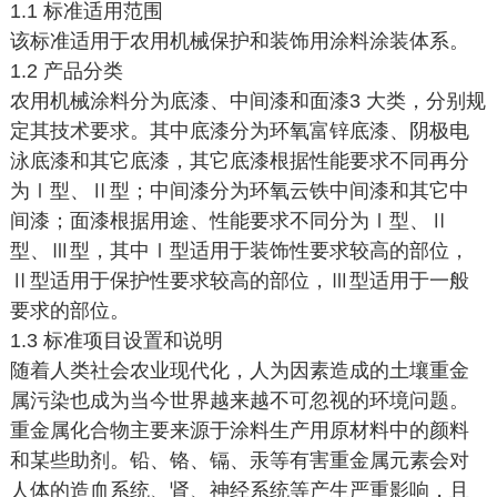
1.1 标准适用范围
该标准适用于农用机械保护和装饰用涂料涂装体系。
1.2 产品分类
农用机械涂料分为底漆、中间漆和面漆3 大类，分别规
定其技术要求。其中底漆分为环氧富锌底漆、阴极电
泳底漆和其它底漆，其它底漆根据性能要求不同再分
为Ⅰ型、Ⅱ型；中间漆分为环氧云铁中间漆和其它中
间漆；面漆根据用途、性能要求不同分为Ⅰ型、Ⅱ
型、Ⅲ型，其中Ⅰ型适用于装饰性要求较高的部位，
Ⅱ型适用于保护性要求较高的部位，Ⅲ型适用于一般
要求的部位。
1.3 标准项目设置和说明
随着人类社会农业现代化，人为因素造成的土壤重金
属污染也成为当今世界越来越不可忽视的环境问题。
重金属化合物主要来源于涂料生产用原材料中的颜料
和某些助剂。铅、铬、镉、汞等有害重金属元素会对
人体的造血系统、肾、神经系统等产生严重影响，且