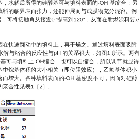
，水解后所得的硅醇基可与填料表面的-OH 基缩合；另
填料的临界表面张力，还能伸展而与成膜物充分混容。例
，可将接触角从接近0°提高到120°，从而在耐燃涂料要
洒在快速翻动中的填料上，再干燥之。通过填料表面吸附
水解与缩合的反应性与pH 的关系很大，如图1 所示。两
醇基可与填料上-OH缩合，也可以自缩合，所以调节就显得
基中烷基体积的大小相关（即位阻效应），乙氧基体积小
而增大。各种填料表面的-OH 基密度不同，因而对硅醇
亲合性见表1［2］。