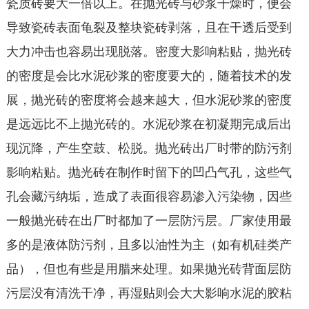
瓷质砖要大一倍以上。在抛光砖与砂浆干燥时，便会
导致瓷砖表面龟裂及整块瓷砖剥落，且在干透后受到
大力冲击也容易出现脱落。密度大影响粘贴，抛光砖
的密度是会比水泥砂浆的密度要大的，随着技术的发
展，抛光砖的密度将会越来越大，但水泥砂浆的密度
是远远比不上抛光砖的。水泥砂浆在初凝期完成后出
现沉降，产生空鼓、松脱。抛光砖出厂时带的防污剂
影响粘贴。抛光砖在制作时留下的凹凸气孔，这些气
孔会藏污纳垢，造成了表面很容易渗入污染物，因些
一般抛光砖在出厂时都加了一层防污层。厂家使用最
多的是液体防污剂，且多以油性为主（如有机硅类产
品），但也有些是用腊来处理。如果抛光砖背面层防
污层没有清洗干净，再湿贴则会大大影响水泥的胶粘