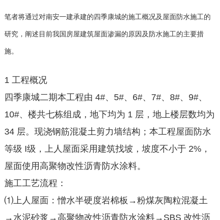
笔者将通过对南安一建承建的四季康城的施工概况及屋面防水施工的
研究，阐述目前我国房屋建筑屋面渗漏的原因及防水施工的主要措
施。
1 工程概况
四季康城二期本工程由 4#、5#、6#、7#、8#、9#、
10#、楼共七栋组成，地下均为 1 层，地上楼层数均为
34 层。现浇钢筋混凝土剪力墙结构；本工程屋面防水
等级 I级，上人屋面采用建筑找坡，坡度不小于 2%，
屋面使用高聚物改性沥青防水涂料。
施工工艺流程：
⑴上人屋面：憎水半硬度岩棉板→粉煤灰陶粒混凝土
→水泥砂浆→高聚物改性沥青防水涂料→SBS 改性沥