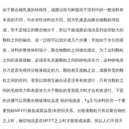
由于聚合物乳液的特殊性，成膜过程与树脂溶于溶剂中的一般涂料有
本质的不同，与水溶性涂料也不同。因为乳液是由聚合物颗粒球组
成，而不是独立的聚合物分子，所以干燥成膜必须涉及到这些较大的
颗粒之间的融合。这一过程可以划分成几个步骤：开始由于水分的蒸
发，涂料的整体体积缩小，聚合物颗粒之间彼此接近。为了达到颗粒
之间的直接接触，必须首先克服颗粒之间的静电排斥力，这种静电排
斥力是原先维持分散液稳定的力。颗粒相互接触之后，成膜所需的颗
粒之间的排列、变形以致相互融合还是没有有效进行，只有当颗粒之
间的毛细管力和表面张力大于颗粒的变形阻力时才会有效进行。下面
的步骤可以用聚合物玻璃化温度 很好地描述，Tg又与涂料的另一个重
要指标MFFF(最低成膜温度)有密切关系。分散液颗粒只有在聚合物的
之上时，确切地说是在MFFT之上时才能形成涂膜。所以人们不得不