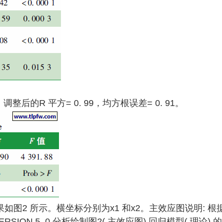
，调整后的R 平方= 0. 99，均方根误差= 0. 91。
图2 所示。横坐标分别为x1 和x2。主效应图说明: 根
SION 5. 0 分析绘制图2( 主效应图) 回归模型( 理论) 的