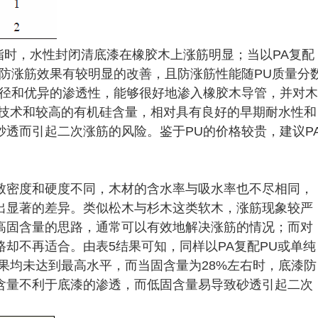
脂时，水性封闭清底漆在橡胶木上涨筋明显；当以PA复配
防涨筋效果有较明显的改善，且防涨筋性能随PU质量分
粒径和优异的渗透性，能够很好地渗入橡胶木导管，并对木
联技术和较高的有机硅含量，相对具有良好的早期耐水性和
透而引起二次涨筋的风险。鉴于PU的价格较贵，建议P
致密度和硬度不同，木材的含水率与吸水率也不尽相同，
出显著的差异。类似松木与杉木这类软木，涨筋现象较严
高固含量的思路，通常可以有效地解决涨筋的情况；而对
却不再适合。由表5结果可知，同样以PA复配PU或单纯
果均未达到最高水平，而当固含量为28%左右时，底漆防
含量不利于底漆的渗透，而低固含量易导致砂透引起二次