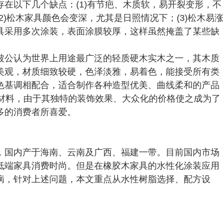
在以下几个缺点：(1)有节疤、木质软，易开裂变形，不
)松木家具颜色会变深，尤其是日照情况下；(3)松木易
具采用多次涂装，表面涂膜较厚，这样虽然掩盖了某些缺
。
被公认为世界上用途最广泛的轻质硬木实木之一，其木质
美观，材质细致较硬，色泽淡雅，易着色，能接受所有类
色基调相配合，适合制作各种造型优美、曲线柔和的产品
型材料，由于其独特的装饰效果、大众化的价格使之成为了
多的消费者所喜爱。
，国内产于海南、云南及广西、福建一带。目前国内市场
低端家具消费时尚。但是在橡胶木家具的水性化涂装应用
病，针对上述问题，本文重点从水性树脂选择、配方设