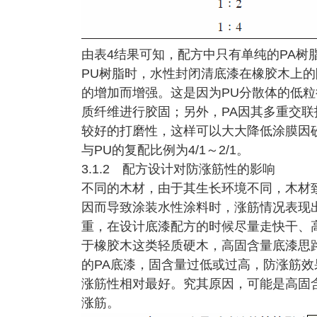
由表4结果可知，配方中只有单纯的PA树
PU树脂时，水性封闭清底漆在橡胶木上的
的增加而增强。这是因为PU分散体的低
质纤维进行胶固；另外，PA因其多重交
较好的打磨性，这样可以大大降低涂膜因砂
与PU的复配比例为4/1～2/1。
3.1.2 配方设计对防涨筋性的影响
不同的木材，由于其生长环境不同，木材
因而导致涂装水性涂料时，涨筋情况表现
重，在设计底漆配方的时候尽量走快干、
于橡胶木这类轻质硬木，高固含量底漆思路
的PA底漆，固含量过低或过高，防涨筋效
涨筋性相对最好。究其原因，可能是高固
涨筋。