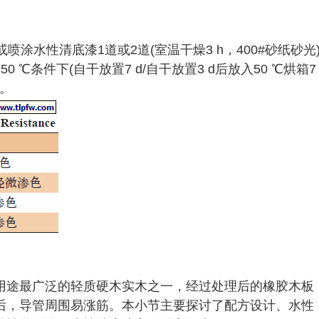
涂或喷涂水性清底漆1道或2道(室温干燥3 h，400#砂纸砂光)
 ℃条件下(自干放置7 d/自干放置3 d后放入50 ℃烘箱7
。
用途最广泛的轻质硬木实木之一，经过处理后的橡胶木板
后，导管周围易涨筋。本小节主要探讨了配方设计、水性