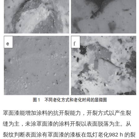
罩面漆能增加涂料的抗开裂能力，开裂方式以产生裂
缝为主，未涂罩面漆的涂料开裂以表面脱落为主。从
裂纹判断表面涂有罩面漆的漆板在氙灯老化982 h 的裂