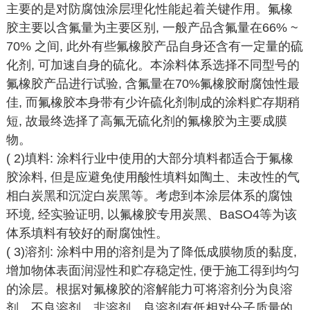
主要的是对防腐蚀涂层理化性能起着关键作用。氟橡
胶主要以含氟量为主要区别, 一般产品含氟量在66% ~
70% 之间, 此外有些氟橡胶产品自身还含有一定量的硫
化剂, 可加速自身的硫化。本涂料体系选择不同型号的
氟橡胶产品进行试验, 含氟量在70%氟橡胶耐腐蚀性最
佳, 而氟橡胶本身带有少许硫化剂制成的涂料贮存期稍
短, 故最终选择了高氟无硫化剂的氟橡胶为主要成膜
物。
( 2)填料: 涂料行业中使用的大部分填料都适合于氟橡
胶涂料, 但是应避免使用酸性填料如陶土、未改性的气
相白炭黑和沉淀白炭黑等。考虑到本涂层体系的腐蚀
环境, 经实验证明, 以氟橡胶专用炭黑、BaSO4等为该
体系填料有较好的耐腐蚀性。
( 3)溶剂: 涂料中用的溶剂是为了降低成膜物质的黏度,
增加物体表面润湿性和贮存稳定性, 便于施工得到均匀
的涂层。根据对氟橡胶的溶解能力可将溶剂分为良溶
剂、不良溶剂、非溶剂。良溶剂有低相对分子质量的