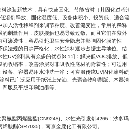
发的涂料涂装新技术，具有快速固化、节能省时（其固化过程
5）、低溶剂释放、固化温度低、设备体积小、投资低、适合
中加入活性稀释剂来调节粘度、改善流变性，常用的稀释
强的刺激作用，皮肤接触也易导致过敏。而且它们在紫外
有可渗透性，容易引起卫生安全隐患并影响固化膜的性
环保法规的日趋严格化，水性涂料逐步占据主导地位。结
UV涂料具有众多的优点[8-11]：解决低VOC排放、低
膜的收缩率，改善涂层对非吸收性底材的附着性；可适用
；设备、容器易用水冲洗干净；可克服传统UV固化涂料硬
性涂料已广泛应用于纸张上光油、光聚合物印刷版、木器清
、凹版及平版印刷油墨等。
聚氨酯丙烯酸酯(CN9245)、水性光引发剂4265：沙多玛
酸酯(SR7035)，南京金鹿化工有限公司。