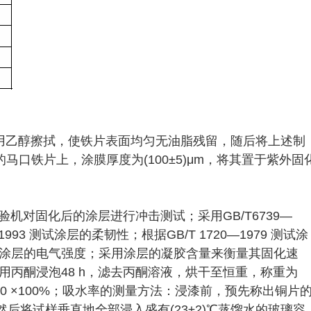
后用乙醇擦拭，使铁片表面均匀无油脂残留，随后将上述制
口铁片上，涂膜厚度为(100±5)μm，将其置于紫外固
击试验机对固化后的涂层进行冲击测试；采用GB/T6739—
1993 测试涂层的柔韧性；根据GB/T 1720—1979 测试涂
5 测试涂层的电气强度；采用涂层的凝胶含量来衡量其固化速
用丙酮浸泡48 h，滤去丙酮溶液，烘干至恒重，称重为
m0 ×100%；吸水率的测量方法：浸漆前，预先称出铜片
后将试样垂直地全部浸入盛有(23±2)℃蒸馏水的玻璃容