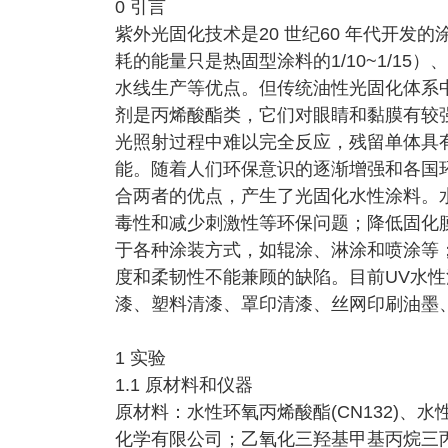
0 引言
紫外光固化技术是20 世纪60 年代开
耗的能量只是热固型涂料的1/10~1/1
水线生产等优点。但传统油性光固化体系
剂是丙烯酸酯类，它们对眼睛和黏膜有较
光照射过程中难以完全反应，残留单体具
能。随着人们环保意识的逐渐增强和各国
合两者的优点，产生了光固化水性涂料。水性
毒性和减少刺激性等环保问题；降低固化
于各种涂装方式，如辊涂、淋涂和喷涂等
度和柔韧性不能兼顾的缺陷。目前UV水
漆、塑料清漆、罩印清漆、丝网印刷油墨
1 实验
1.1 原材料和仪器
原材料：水性环氧丙烯酸酯(CN132)、水性
化学有限公司；乙氧化三羟基甲基丙烷三丙烯