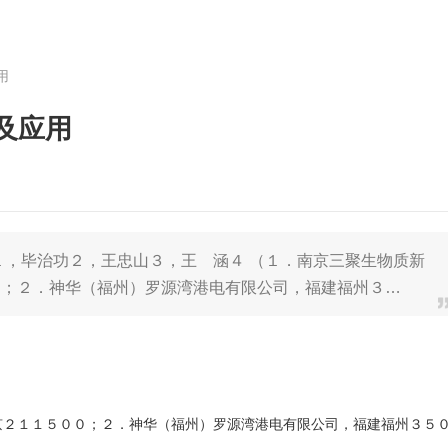
用
及应用
１，毕治功２，王忠山３，王 涵４ （１．南京三聚生物质新
０；２．神华（福州）罗源湾港电有限公司，福建福州３…
京２１１５００；２．神华（福州）罗源湾港电有限公司，福建福州３５