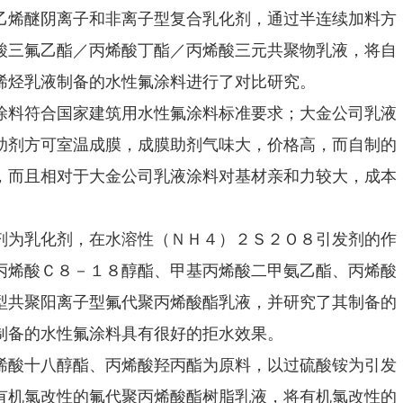
乙烯醚阴离子和非离子型复合乳化剂，通过半连续加料方
酸三氟乙酯／丙烯酸丁酯／丙烯酸三元共聚物乳液，将自
烯烃乳液制备的水性氟涂料进行了对比研究。
涂料符合国家建筑用水性氟涂料标准要求；大金公司乳液
助剂方可室温成膜，成膜助剂气味大，价格高，而自制的
，而且相对于大金公司乳液涂料对基材亲和力较大，成本
剂为乳化剂，在水溶性（ＮＨ４）２Ｓ２Ｏ８引发剂的作
丙烯酸Ｃ８－１８醇酯、甲基丙烯酸二甲氨乙酯、丙烯酸
型共聚阳离子型氟代聚丙烯酸酯乳液，并研究了其制备的
制备的水性氟涂料具有很好的拒水效果。
烯酸十八醇酯、丙烯酸羟丙酯为原料，以过硫酸铵为引发
有机氯改性的氟代聚丙烯酸酯树脂乳液，将有机氯改性的