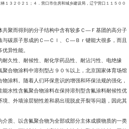
吉林１３２０２１；４．营口市住房和城乡建设局，辽宁营口１１５００
体共聚而得到的分子结构中含有较多Ｃ—Ｆ基团的高分子
族与碳原子形成的Ｃ—Ｃｌ、Ｃ—Ｂｒ键能大很多，而且
多优异性能。
的耐久性、耐候性、耐化学药品性、耐沾污性、电绝缘
氟聚合物涂料中溶剂型占９０％以上，北京国家体育场馆
合物涂料。随着人们环保意识的增强和环保法规的强化，
性能水性含氟聚合物涂料在保持溶剂型含氟涂料耐候性优
环境、外墙涂层韧性差和易出现脱皮开裂等问题，因此其
为介质、以含氟聚合物为全部或部分主体成膜物质的一类