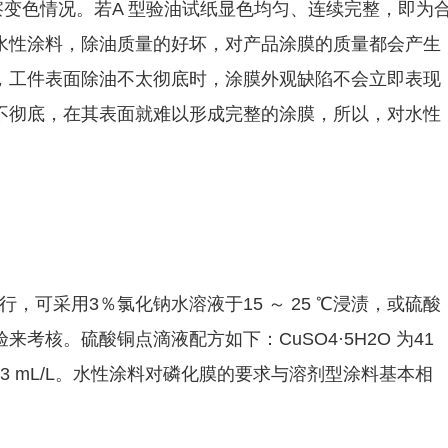
观察变色情况。若A 型验油试纸显色均匀、连续完整，即为
水性涂料，除油质量的好坏，对产品涂膜的质量都会产生
，工件表面除油不太彻底时，涂膜外观缺陷不会立即表现
不彻底，在其表面就难以形成完整的涂膜，所以，对水性
。
 进行，可采用3％氯化钠水溶液于15 ～ 25 ℃浸渍，或硫酸
考核。硫酸铜点滴液配方如下：CuSO4·5H2O 为41
 的HCl 为13 mL/L。水性涂料对磷化膜的要求与溶剂型涂料基本相