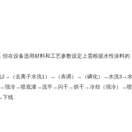
，但在设备选用材料和工艺参数设定上需根据水性涂料的
洗2→（去离子水洗1）→（表调）→（磷化）→水洗3→
]→强冷→喷底漆→流平→闪干→烘干→冷却（强冷）→喷
→下线