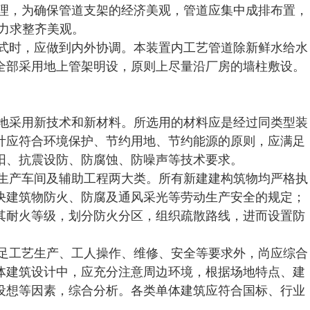
合理，为确保管道支架的经济美观，管道应集中成排布置，
力求整齐美观。
方式时，应做到内外协调。本装置内工艺管道除新鲜水给水
全部采用地上管架明设，原则上尽量沿厂房的墙柱敷设。
重地采用新技术和新材料。所选用的材料应是经过同类型装
计应符合环境保护、节约用地、节约能源的原则，应满足
阳、抗震设防、防腐蚀、防噪声等技术要求。
为生产车间及辅助工程两大类。所有新建建构筑物均严格执
决建筑物防火、防腐及通风采光等劳动生产安全的规定；
其耐火等级，划分防火分区，组织疏散路线，进而设置防
满足工艺生产、工人操作、维修、安全等要求外，尚应综合
体建筑设计中，应充分注意周边环境，根据场地特点、建
设想等因素，综合分析。各类单体建筑应符合国标、行业