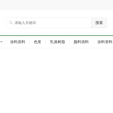
搜索
涂料原料
色浆
乳液树脂
颜料填料
涂料资料