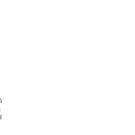
虽
起
有