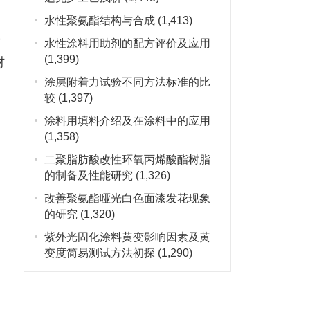
水性聚氨酯结构与合成
(1,413)
了
水性涂料用助剂的配方评价及应用
(1,399)
材
涂层附着力试验不同方法标准的比
较
(1,397)
涂料用填料介绍及在涂料中的应用
(1,358)
二聚脂肪酸改性环氧丙烯酸酯树脂
的制备及性能研究
(1,326)
改善聚氨酯哑光白色面漆发花现象
的研究
(1,320)
紫外光固化涂料黄变影响因素及黄
变度简易测试方法初探
(1,290)