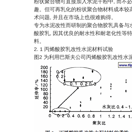
粉状聚合物可直接加入水泥干粉中, 而不
趣。但可再乳化的粉状聚合物材料成本较高
术问题, 并且在市场上也很难购得。
专为水泥改性而研制的聚合物胶乳具备与水
酸胶乳, 因其优良的耐水性和耐老化性等
料。
2. 1 丙烯酸胶乳改性水泥材料试验
图2 为利用巴斯夫公司丙烯酸胶乳改性水