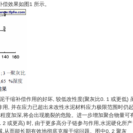
偿效果如图1 所示。
干缩补偿作用的好坏, 较低改性度(聚灰比0. 1 或更低) 
用, 并在应力已超出未改性水泥材料应力极限范围时仍
化程度加深,将会出现脆裂的危险。进一步增加聚合物量可
 2 或更高) 时, 由于更多高分子链参与作用,水泥硬化所产
从而能长期有效地彻底克服干缩问题。图中0. 2 聚灰