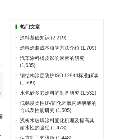
热门文章
涂料基础知识
(2,219)
涂料涂装成本核算方法介绍
(1,709)
汽车涂料橘皮影响因素的研究
(1,635)
钢结构涂层防护ISO 12944标准解读
(1,599)
水包砂多彩涂料的制备研究
(1,532)
低黏度柔性UV固化环氧丙烯酸酯的
合成及性能研究
(1,505)
露
浅析水玻璃涂料固化机理及提高其
耐水性的途径
(1,473)
生
达克罗工艺浅析
(1,448)