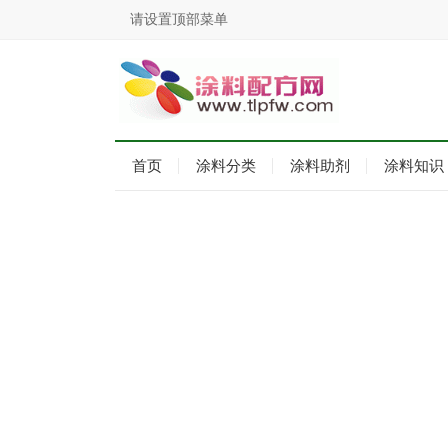
请设置顶部菜单
首页
涂料分类
涂料助剂
涂料知识