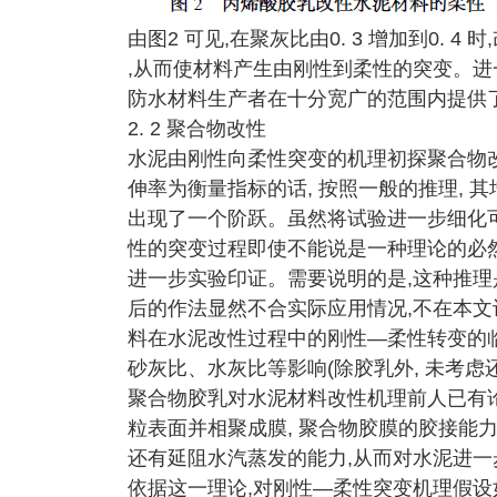
由图2 可见,在聚灰比由0. 3 增加到0. 4
,从而使材料产生由刚性到柔性的突变。进
防水材料生产者在十分宽广的范围内提供
2. 2 聚合物改性
水泥由刚性向柔性突变的机理初探聚合物改
伸率为衡量指标的话, 按照一般的推理, 其增
出现了一个阶跃。虽然将试验进一步细化可
性的突变过程即使不能说是一种理论的必然
进一步实验印证。需要说明的是,这种推理
后的作法显然不合实际应用情况,不在本文
料在水泥改性过程中的刚性—柔性转变的
砂灰比、水灰比等影响(除胶乳外, 未考虑
聚合物胶乳对水泥材料改性机理前人已有论
粒表面并相聚成膜, 聚合物胶膜的胶接能
还有延阻水汽蒸发的能力,从而对水泥进一
依据这一理论,对刚性—柔性突变机理假设