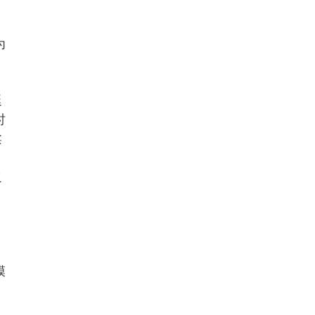
为
延
时
柔
之
膜