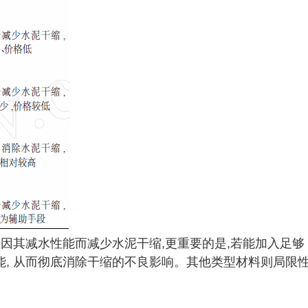
但因其减水性能而减少水泥干缩,更重要的是,若能加入足够
, 从而彻底消除干缩的不良影响。其他类型材料则局限