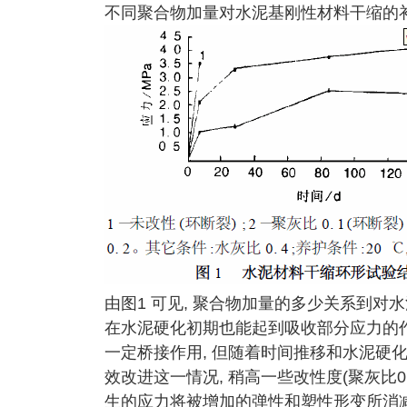
不同聚合物加量对水泥基刚性材料干缩的补
由图1 可见, 聚合物加量的多少关系到对水泥
在水泥硬化初期也能起到吸收部分应力的作
一定桥接作用, 但随着时间推移和水泥硬
效改进这一情况, 稍高一些改性度(聚灰比0.
生的应力将被增加的弹性和塑性形变所消减,