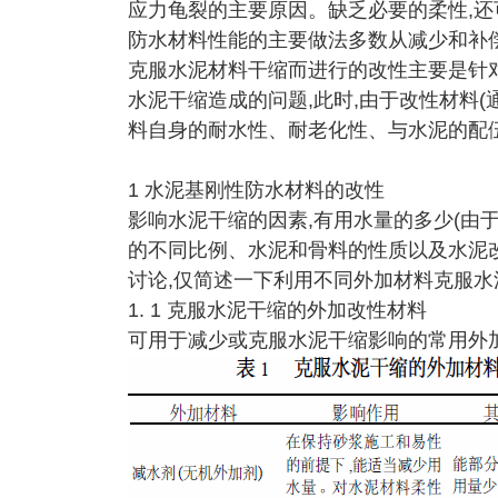
应力龟裂的主要原因。缺乏必要的柔性,
防水材料性能的主要做法多数从减少和补
克服水泥材料干缩而进行的改性主要是针对
水泥干缩造成的问题,此时,由于改性材料(
料自身的耐水性、耐老化性、与水泥的配
1 水泥基刚性防水材料的改性
影响水泥干缩的因素,有用水量的多少(由于
的不同比例、水泥和骨料的性质以及水泥
讨论,仅简述一下利用不同外加材料克服水
1. 1 克服水泥干缩的外加改性材料
可用于减少或克服水泥干缩影响的常用外加