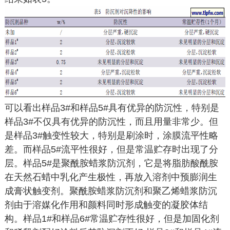
可以看出样品3#和样品5#具有优异的防沉性，特别是
样品3#不仅具有优异的防沉性，而且用量非常少。但
是样品3#触变性较大，特别是刷涂时，涂膜流平性略
差。而样品5#流平性很好，但是常温贮存时出现了分
层。样品5#是聚酰胺蜡浆防沉剂，它是将脂肪酸酰胺
在天然石蜡中乳化产生极性，再放入溶剂中预膨润生
成膏状触变剂。聚酰胺蜡浆防沉剂和聚乙烯蜡浆防沉
剂由于溶媒化作用和颜料同时形成触变的凝胶体结
构。样品1#和样品6#常温贮存性很好，但是加固化剂