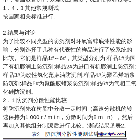
1．4．3 其他常规测试
按国家相关标准进行。
2 结果与讨论
为了比较不同类型的防沉剂对环氧富锌底漆性能的影
响，分别选择了几种有代表性的样品进行了较系统的
比较。它们是样品1#～6#，其类型分别为:样品1#为国
产有机膨润土防沉剂;样品2#为进口有机膨润土防沉剂;
样品3#为改性氢化蓖麻油防沉剂;样品4#为聚乙烯蜡浆
防沉剂;样品5#为聚酰胺蜡浆防沉剂;样品6#为气相二氧
化硅防沉剂。
2．1 防沉剂分散性能比较
将防沉剂先在树脂中分散一定时间（高速分散机的转
速保持为1 000 r / m i n，分散时间为8 m i n），然后
再加入其他组分制漆后进行比较。测试结果见表2。