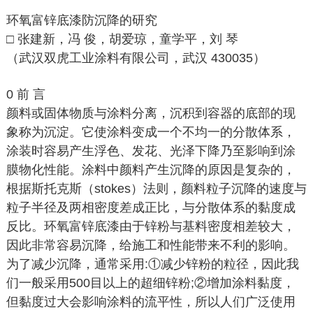
环氧富锌底漆防沉降的研究
□ 张建新，冯 俊，胡爱琼，童学平，刘 琴
（武汉双虎工业涂料有限公司，武汉 430035）
0 前 言
颜料或固体物质与涂料分离，沉积到容器的底部的现
象称为沉淀。它使涂料变成一个不均一的分散体系，
涂装时容易产生浮色、发花、光泽下降乃至影响到涂
膜物化性能。涂料中颜料产生沉降的原因是复杂的，
根据斯托克斯（stokes）法则，颜料粒子沉降的速度与
粒子半径及两相密度差成正比，与分散体系的黏度成
反比。环氧富锌底漆由于锌粉与基料密度相差较大，
因此非常容易沉降，给施工和性能带来不利的影响。
为了减少沉降，通常采用:①减少锌粉的粒径，因此我
们一般采用500目以上的超细锌粉;②增加涂料黏度，
但黏度过大会影响涂料的流平性，所以人们广泛使用