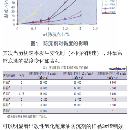
其次当剪切速率发生变化时（不同的转速），环氧富
锌底漆的黏度变化如表4。
可以明显看出改性氢化蓖麻油防沉剂的样品3#增稠效