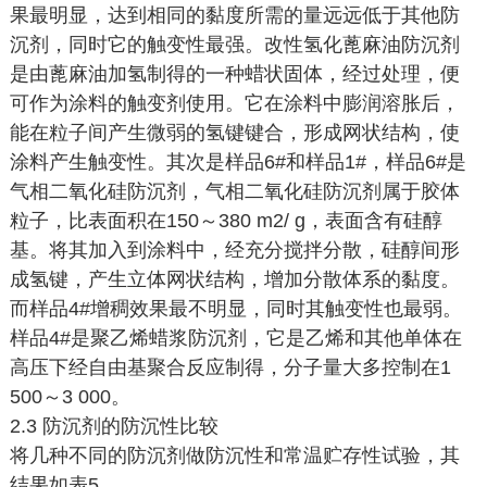
果最明显，达到相同的黏度所需的量远远低于其他防
沉剂，同时它的触变性最强。改性氢化蓖麻油防沉剂
是由蓖麻油加氢制得的一种蜡状固体，经过处理，便
可作为涂料的触变剂使用。它在涂料中膨润溶胀后，
能在粒子间产生微弱的氢键键合，形成网状结构，使
涂料产生触变性。其次是样品6#和样品1#，样品6#是
气相二氧化硅防沉剂，气相二氧化硅防沉剂属于胶体
粒子，比表面积在150～380 m2/ g，表面含有硅醇
基。将其加入到涂料中，经充分搅拌分散，硅醇间形
成氢键，产生立体网状结构，增加分散体系的黏度。
而样品4#增稠效果最不明显，同时其触变性也最弱。
样品4#是聚乙烯蜡浆防沉剂，它是乙烯和其他单体在
高压下经自由基聚合反应制得，分子量大多控制在1
500～3 000。
2.3 防沉剂的防沉性比较
将几种不同的防沉剂做防沉性和常温贮存性试验，其
结果如表5。