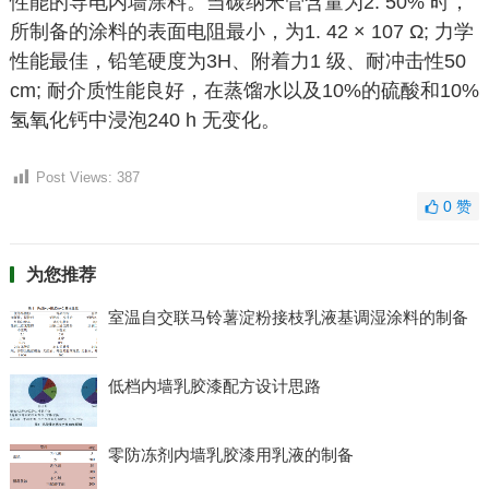
性能的导电内墙涂料。当碳纳米管含量为2. 50% 时，
所制备的涂料的表面电阻最小，为1. 42 × 107 Ω; 力学
性能最佳，铅笔硬度为3H、附着力1 级、耐冲击性50
cm; 耐介质性能良好，在蒸馏水以及10%的硫酸和10%
氢氧化钙中浸泡240 h 无变化。
Post Views:
387
0
赞
为您推荐
室温自交联马铃薯淀粉接枝乳液基调湿涂料的制备
低档内墙乳胶漆配方设计思路
零防冻剂内墙乳胶漆用乳液的制备