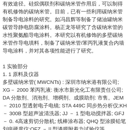
有效途径。硅烷偶联剂和碳纳米管作用后，可以制得
有机修饰的碳纳米管。目前，已有一些利用碳纳米管
制备导电涂料的研究。如冯昌辉等制备了储油罐纳米
碳管导静电防腐涂料。杨正龙等研究了含碳纳米管的
水性聚氨酯导电涂料。本研究以有机修饰的多壁碳纳
米管作导电填料，制备了碳纳米管/苯丙乳液复合内墙
导电涂料，并对其各项性能进行了研究。
1 实验部分
1. 1 原料及仪器
多壁碳纳米管( MWCNTs) : 深圳市纳米港有限公司;
XG－ 2000 苯丙乳液: 衡水市新光化工有限责任公司;
DA 分散剂、消泡剂、增稠剂、成膜助剂: 市售。JEM
－ 2010 型透射电子电镜; STA 449C 同步热分析仪;KH
－ 300B 型超声波清洗器; JJ － 1 型电动搅拌器; GFJ
－ 0. 4高速剪切分散机; 线棒涂布器; QHQ 型涂膜铅笔
划痕硬度仪;QFZ －Ⅱ型漆膜附着力试验仪等。