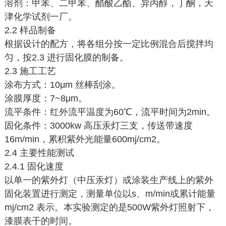
溶剂：甲苯、二甲苯、醋酸乙酯、异丙醇，丁酮，天
津化学试剂一厂。
2.2 样品制备
根据设计的配方，将各组分按一定比例混合后搅拌均
匀，按2.3 进行固化膜的制备。
2.3 施工工艺
涂布方式：10μm 丝棒刮涂。
涂膜厚度：7~8μm。
流平条件：红外流平温度为60℃，流平时间为2min。
固化条件：3000kw 高压汞灯三支，传送带速度
16m/min，累积紫外光能量600mj/cm2。
2.4 主要性能测试
2.4.1 固化速度
以单一的紫外灯（中压汞灯）或涂装生产线上的紫外
固化装置进行测定，测量单位以s、m/min或累计能量
mj/cm2 表示。本实验测定的是500W紫外灯照射下，
漆膜表干的时间。