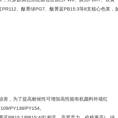
红PR112、酞菁绿PG7、酞菁蓝PB15:3等8支核心色浆，
 耐候性较差，为了提高耐候性可增加高性能有机颜料外墙红
109/PY138/PY154。
PB15:1/PB15:4(红相蓝，高遮盖力，价格更高)、绿