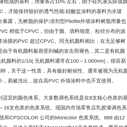
液组成的基料，用量各占10% 左右，由于硅乳液实际成
VC，才能保持较好的透气性能;硅酸盐涂料的基料为水玻
，无树脂的保护;溶剂型Pliolite外墙涂料树脂用量也
VC 稍低于CPVC，但由于颜、填料细度、粒径分布的波
涂膜的PVC 超过CPVC。同无机颜料相比，在无足够树
是由于有机颜料极易受到碱的攻击而褪色，其二是有机颜
颜料的1/10( 无机颜料通常在100～1 000nm)，很容易
褪色。同样，关于这一性质，具有极好耐候性、通常被视为无机
，易被洗出，故在高PVC 外墙涂料中也不宜使用。
到适宜的颜色体系。大多数调色系统是在8支核心色浆的
0～16支色浆的色浆系统。现国内市场零售店乳胶漆调色系
浆系统和CPSCOLOR 公司的Monicolor 色浆系统。888 由12