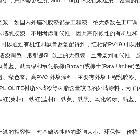
总体会更经济;Monicolor由16支色浆组成，覆盖的
色浆。如国内外墙乳胶漆都是工程漆，绝大多数在工厂调
内墙乳胶漆，不用考虑耐候性，因此高耐候性的有机红和
 可以通过有机红和酞菁蓝复配得到，红相紫PV19 可以
外墙漆调色一般都是5L 以上的大包装，且考虑到耐候性一
酞菁绿和氧化铁棕(Brown)或棕土(Raw Umber)
、紫色浆。高PVC 外墙涂料，主要有外墙工程乳胶漆、
PLIOLITE树脂外墙漆等树脂含量较低的外墙涂料，为了
红(黄相)、铁红(蓝相)、铁黄、铁黑、氧化铬绿、钴蓝、
础漆的相容性、对基础漆性能的影响大小、环保性、价格