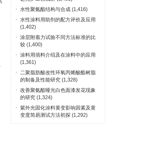
筑
水性聚氨酯结构与合成
(1,416)
水性涂料用助剂的配方评价及应用
(1,402)
涂层附着力试验不同方法标准的比
、
较
(1,400)
涂料用填料介绍及在涂料中的应用
(1,361)
身
二聚脂肪酸改性环氧丙烯酸酯树脂
的制备及性能研究
(1,328)
改善聚氨酯哑光白色面漆发花现象
的研究
(1,324)
紫外光固化涂料黄变影响因素及黄
变度简易测试方法初探
(1,292)