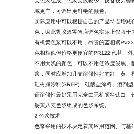
支色浆组成，色浆支数较少，设备投入会较少，
域更广，可调出更鲜艳的颜色。
实际应用中可以根据自己的产品特点增减
色，因此乳胶漆零售店调色实际上仅限于
有机黄色浆可以不用，昂贵的蓝相紫PV23
色相相似但价格更便宜的PR122 代替。
不用太浅的颜色，可以不用低浓度炭黑、酞菁蓝、
浆，同时应增加几支耐候性好的红、黄、橙
硅树脂涂料(SREP)、硅酸盐涂料、溶剂型
证耐候性最好采用完全由无机颜料钛白、铁
铋黄八支色浆组成的色浆系统。
2 色浆技术
色浆采用的技术决定着其应用范围、与基