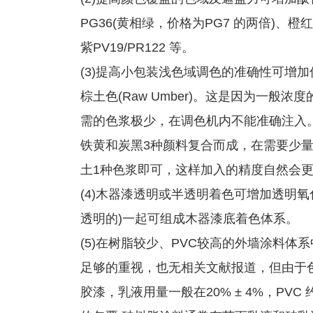
PG36(黄相绿，价格为PG7 的两倍)、橙红PO
紫PV19/PR122 等。
(3)提高小包装浅色域调色的准确性可增加
棕土色(Raw Umber)。这是因为一
需的色浆极少，在调色机内不能准确注入
铁黄和炭黑3种颜料复合而成，在需要少量
土1种色浆即可，这样加入的精度自然会
(4)木器漆透明或半透明着色可增加透明
透明的)一起可组成木器漆底着色体系。
(5)在树脂较少、PVC较高的外墙涂料
足够的重视，也无相关文献报道，但由于
胶漆，乳液用量一般在20% ± 4%，PV