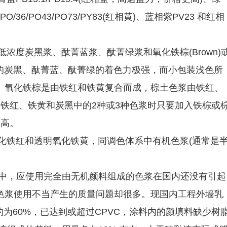
/36/PO43/PO73/PY83(红相黄)、蓝相紫PV23 和红相
低浓度炭黑浆、酞菁蓝浆、酞菁绿浆和氧化铁棕(Brown)
般浓度的炭黑、酞菁蓝、酞菁绿的着色力极强，而小包装浅色所
。氧化铁棕是由铁红和铁黄复合而成，棕土色浆由铁红、
铁红、铁黄和炭黑中的2种或3种色浆时只要加入铁棕或
更高。
氧化铁红和透明氧化铁黄，同调色体系中有机色浆(通常是
体系中，应使用完全由无机颜料组成的色浆在国内还没有引起
色浆使用不当产生的质量问题却很多。现国内工程外墙乳
C 约为60%，已达到或超过CPVC，涂料内的颜填料缺少树