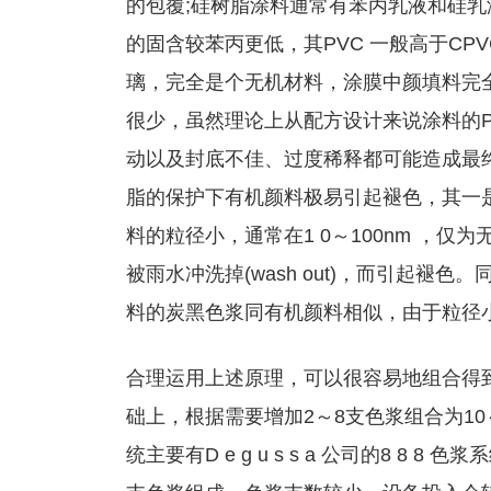
的包覆;硅树脂涂料通常有苯丙乳液和硅乳
的固含较苯丙更低，其PVC 一般高于CP
璃，完全是个无机材料，涂膜中颜填料完全暴露
很少，虽然理论上从配方设计来说涂料的P
动以及封底不佳、过度稀释都可能造成最终
脂的保护下有机颜料极易引起褪色，其一
料的粒径小，通常在1 0～100nm ，仅为无机
被雨水冲洗掉(wash out)，而引起
料的炭黑色浆同有机颜料相似，由于粒径小
合理运用上述原理，可以很容易地组合得
础上，根据需要增加2～8支色浆组合为1
统主要有D e g u s s a 公司的8 8 8 色