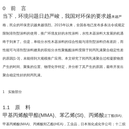
0 前 言
当下，环境问题日趋严峻，我国对环保的要求越
来越严
格，民众的环保意识越来越强烈。2015年以
来，全国各地已发布多条法令或规定
限制溶剂型涂
料的使用，推广环境友好的水性涂料，水性木器涂料
大发展的机遇
终于到来了。但是，单组分水性木器涂
料的综合性能与溶剂型涂料仍有差距，而
性能可与
溶剂型涂料媲美的双组分水性聚氨酯涂料受限于羟
丙乳液聚合稳定性差
的原因[1-3]，未能得到大规模推
广应用。本文研究了羟丙乳液聚合过程凝胶物质
产
生的时间、聚集的位置、物理化学特定，并分析了其
产生的原因，最终开发出
聚合稳定性好的羟丙乳液。
1 实验部分
1.1 原 料
甲基丙烯酸甲酯(MMA)、苯乙烯(St)、丙烯酸
正丁酯(BA)、
甲基丙烯酸(MAA)、丙烯酸羟乙酯
(HEA)，工业品，日本旭化成化学公司；十二烷