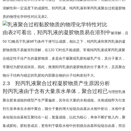
溶解性和一定温度下的成膜性。羟丙
乳液、纯丙乳液和苯丙乳液聚合过程凝胶物
质的物
理化学特性对比见表2。
由表2可看出，羟丙乳液的凝胶物质易在溶剂中
被溶解，且
50 ℃(略高于乳液MFT)条件下便可以成
膜，相比之下，纯丙乳液和苯丙乳液的凝
胶物质既不
易被溶剂溶解，在120 ℃时也不能成膜。常规纯丙乳
液或苯丙乳液聚
合稳定性不佳产生的凝胶物质，多
是由于爆聚或乳胶粒破乳产生，其分子量大，
常聚结
为胶状或块状。因此，推测羟丙乳液的凝胶物质的分
子量不大，且其聚合
物分子结构与稳定的乳胶粒内
部聚合物的分子结构差别不大。
2.3 羟丙乳液聚合过程凝胶物质产生原因分析
羟丙乳液由于含有大量亲水单体，聚合过程已
与理想乳液
聚合胶束成核的模型产生严重偏差，其
存在大量的水相成核。水相成核即为引发
剂引发单
体在水相中聚合，随分子量的增大短链自由基从水
相中析出，水相中多
条短链自由基相互聚结在一起，
絮凝成核，以此为核心，单体不断扩散入内，聚
集成
胶粒。胶粒形成后，更有利于吸取水相中的初级自由
基和短链自由基，而后