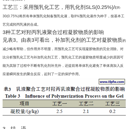
工艺三：采用预乳化工艺，用乳化剂SLS(0.25%)/
ER-
30(0.75%)将所有单体预乳化制备预乳化液，取
8%预乳化液作为种子，按基本工
艺完成羟丙乳液的
合成。
3种工艺对羟丙乳液聚合过程凝胶物质的影响
见表3。由表3可看出，补加乳化剂的工艺对凝胶物质
的
减少略有帮助，但作用并不明显，而预乳化工艺可
实现凝胶物质的完全消除。对
比分析预乳化工艺与
补加乳化剂工艺，预乳化工艺的凝胶物质明显减少
的原因可
能为其除了过程中不断有乳化剂补充外，
还提前将单体乳化避免了单体滴加入反
应釜瞬间发
生的聚合反应，起到了一定的保护作用。
3 结 语