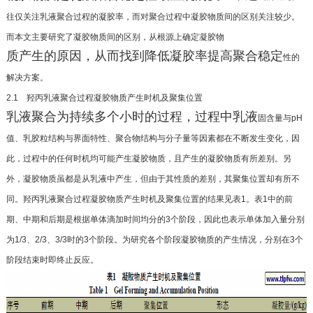
往仅关注乳液聚合过程的凝胶率，而对
聚合过程中凝胶物质间的区别关注较少。
而本文主
要研究了凝胶物质间的区别，从根源上确定凝胶物
质产生的原因，从而找到降低凝胶率提高聚合稳定
性的
解决方案。
2.1 羟丙乳液聚合过程凝胶物质产生时机及聚集位
置
乳液聚合为持续多个小时的过程，过程中乳液
固含量与pH
值、乳胶粒结构与界面特性、聚合物结构
与分子量等因素都在不断发生变化，因
此，过程中的
任何时机均可能产生凝胶物质，且产生的凝胶物质
有所差别。另
外，凝胶物质虽都是从乳液中产生，但
由于其性质的差别，其聚集位置却有所不
同。羟丙乳
液聚合过程凝胶物质产生时机及聚集位置的结果见
表1。表1中的前
期、中期和后期是根据单体滴加时间
均分的3个阶段，因此也表示单体加入量分别
为1/3、
2/3、3/3时的3个阶段。为研究各个阶段凝胶物质的产
生情况，分别在3个
阶段结束时即终止反应。