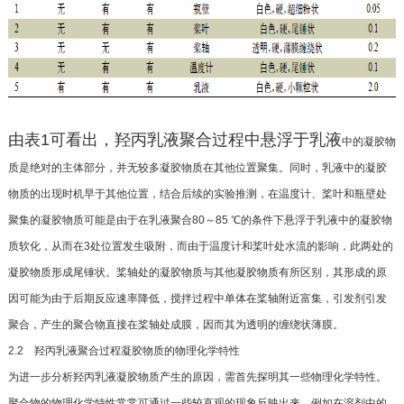
由表1可看出，羟丙乳液聚合过程中悬浮于乳液
中的凝胶物
质是绝对的主体部分，并无较多凝胶物
质在其他位置聚集。同时，乳液中的凝胶
物质的出现
时机早于其他位置，结合后续的实验推测，在温度
计、桨叶和瓶壁处
聚集的凝胶物质可能是由于在乳
液聚合80～85 ℃的条件下悬浮于乳液中的凝胶物
质
软化，从而在3处位置发生吸附，而由于温度计和桨
叶处水流的影响，此两处的
凝胶物质形成尾锤状。桨
轴处的凝胶物质与其他凝胶物质有所区别，其形成
的原
因可能为由于后期反应速率降低，搅拌过程中
单体在桨轴附近富集，引发剂引发
聚合，产生的聚合
物直接在桨轴处成膜，因而其为透明的缠绕状薄膜。
2.2 羟丙乳液聚合过程凝胶物质的物理化学特性
为进一步分析羟丙乳液凝胶物质产生的原因，
需首先探明其一些物理化学特性。
聚合物的物理化
学特性常常可通过一些较直观的现象反映出来，例
如在溶剂中的