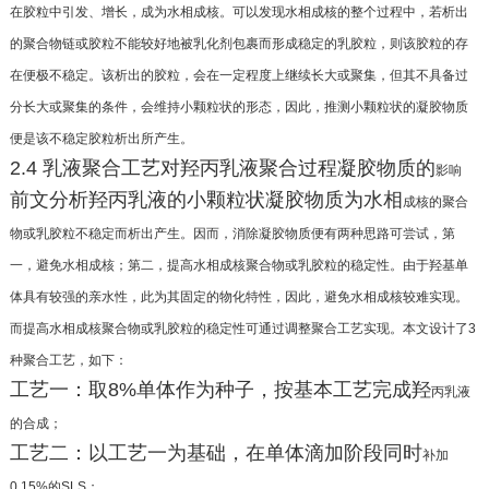
在胶粒中引发、增长，成为水
相成核。可以发现水相成核的整个过程中，若析出
的
聚合物链或胶粒不能较好地被乳化剂包裹而形成稳
定的乳胶粒，则该胶粒的存
在便极不稳定。该析出的
胶粒，会在一定程度上继续长大或聚集，但其不具备
过
分长大或聚集的条件，会维持小颗粒状的形态，因
此，推测小颗粒状的凝胶物质
便是该不稳定胶粒析
出所产生。
2.4 乳液聚合工艺对羟丙乳液聚合过程凝胶物质的
影响
前文分析羟丙乳液的小颗粒状凝胶物质为水相
成核的聚合
物或乳胶粒不稳定而析出产生。因而，消
除凝胶物质便有两种思路可尝试，第
一，避免水相成
核；第二，提高水相成核聚合物或乳胶粒的稳定性。
由于羟基单
体具有较强的亲水性，此为其固定的物
化特性，因此，避免水相成核较难实现。
而提高水相
成核聚合物或乳胶粒的稳定性可通过调整聚合工艺
实现。本文设计了3
种聚合工艺，如下：
工艺一：取8%单体作为种子，按基本工艺完成羟
丙乳液
的合成；
工艺二：以工艺一为基础，在单体滴加阶段同时
补加
0.15%的SLS；