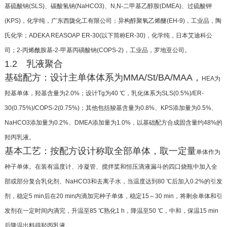
基硫
酸钠(SLS)、碳酸氢钠(NaHCO3)、N,N-二甲基乙醇胺
(DMEA)、过硫酸钾
(KPS)，化学纯，广东西陇化工有
限公司；异构醇聚氧乙烯醚(EH-9)，工业品，陶
氏化
学；ADEKA REASOAP ER-30(以下简称ER-30)，化学
纯，日本艾迪科公
司；2-丙烯酰胺基-2-甲基丙磺酸钠
(COPS-2)，工业品，罗地亚公司。
1.2 乳液聚合
基础配方：设计主单体体系为MMA/St/BA/MAA，
HEA为
羟基单体，羟基含量为2.0%；设计Tg为40 ℃，乳
化体系为SLS(0.5%)/ER-
30(0.75%)/COPS-2(0.75%)；其
他包括羧基含量为0.8%、KPS添加量为0.5%、
NaHCO3
添加量为0.2%、DMEA添加量为1.0%，以基础配方合
成固含量约48%的
羟丙乳液。
基本工艺：按配方设计称取全部单体，取一定量
单体作为
种子单体。在装有温度计、冷凝管、搅拌桨
和恒压滴液漏斗的四口烧瓶中加入全
部或部分复合
乳化剂、NaHCO3和去离子水，当温度达到80 ℃后加
入0.2%的引发
剂，稳定5 min后在20 min内滴加完种
子单体，稳定15～30 min，将剩余单体和引
发剂在一
定时间内滴完，升温至85 ℃熟化1 h，降温至50 ℃，中
和，保温15 min
后降温出料得羟丙乳液。