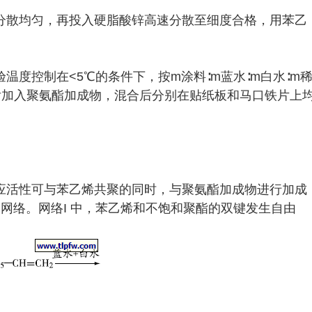
分散均匀，再投入硬脂酸锌高速分散至细度合格，用苯乙
度控制在<5℃的条件下，按m涂料∶m蓝水∶m白水∶m
均匀，然后加入聚氨酯加成物，混合后分别在贴纸板和马口铁片上
应活性可与苯乙烯共聚的同时，与聚氨酯加成物进行加成
物网络。网络I 中，苯乙烯和不饱和聚酯的双键发生自由