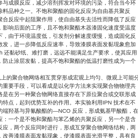
参与成膜反应，减少溶剂挥发对环境的污染，符合当今环
涂料品种之一。不饱和聚酯的固化反应为自由基共聚反
聚合反应中起阻聚作用，使自由基失去活性而降低了反应
，影响后面的工序，且不饱和聚酯木器漆固化速度受温度
下，由于环境温度低，引发剂分解速度缓慢，造成固化反
散发，进一步降低反应速率，导致漆膜表面发黏现象愈加
 h 还黏砂纸、难打磨，远远不能满足生产要求，使其应用
，防止涂层发黏，提高不饱和聚酯的低温打磨性成为一个
以上的聚合物网络相互贯穿形成宏观上均匀、微观上可能
的重要手段，可以看成是以化学方法来实现聚合物物理共
络是在另一种聚合物网络直接存在下原位聚合或交联形成
特点，起到优势互补的作用。本实验利用IPN 技术在不
端羟基与异氰酸酯的—NCO 反应，形成氨基甲酸酯，
应：一个是不饱和聚酯与苯乙烯的共聚反应，另一个是含
反应，两个反应同时进行，形成互穿聚合物网络结构，两
，改善漆膜表面发黏现象，使漆膜表面光滑平整，具有良