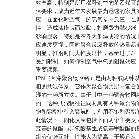
效率高，特别是所用稀释剂中的苯乙烯可
保要求，成为近年来发展最为迅速的家具
应，在固化时空气中的氧气参与反应，在
性，造成漆膜表面发黏，打磨费力黏砂纸
影响显著，特别是在冬天低温阴冷的情况
应速度更慢，同时聚合反应释放的热量易
明显，打磨时间大幅度延长，甚至过了24
受到限制。如何抑制空气中氧的阻聚效应
重要课题。
IPN（互穿聚合物网络）是由两种或两种
相的共混体系。它作为聚合物共混与复合
混的一种新方法。由于其中一种聚合物网
的，这种共混物往往同时具有两种聚合物的
饱和聚酯中引入聚氨酯，利用不饱和聚酯的
此情况下，固化反应包括下面两个主要反
羟基的聚酯与异氰酸基生成氨基甲酸酯的
组分优势互补，性能大为提高，干燥迅速