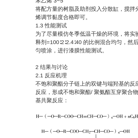
苯乙烯 3~5
将配方量的树脂及助剂投入分散缸，搅拌
烯调节黏度合格即可。
1.3 性能测试
为了尽量模仿冬季低温干燥的环境，将实验温
释剂=100∶2∶2.4∶40 的比例混合
匀喷涂，进行漆膜性能测试。
2 结果与讨论
2.1 反应机理
不饱和聚酯分子链上的双键与端羟基的反
反应，形成不饱和聚酯/ 聚氨酯互穿聚合
基共聚反应：