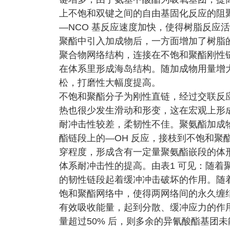
上不饱和双键之间的自由基固化反应的阻
—NCO 基反应速度加快，使得树脂反应
聚酯中引入加成物后，一方面增加了树脂
聚合物网络结构，连接在不饱和聚酯刚性
在体系里形成海岛结构。随加成物用量增
松，打磨性大幅度提高。
不饱和聚酯分子为刚性直链，经过交联反
热也很少发生滑动和形变，这在宏观上形
耐冲击性较差，柔韧性不佳。聚氨酯加成物
酯链段上的—OH 反应，接枝到不饱和聚
穿程度，形成含有一定量聚氨酯嵌段的体形
体系耐冲击性的提高。由表1 可见：随着
的韧性链段起着缓冲冲击破坏的作用。随
饱和聚酯网络中，使得两网络间的永久缠
有效吸收能量，起到分散、缓冲应力的作
量超过50% 后，则多余的异氰酸酯基团