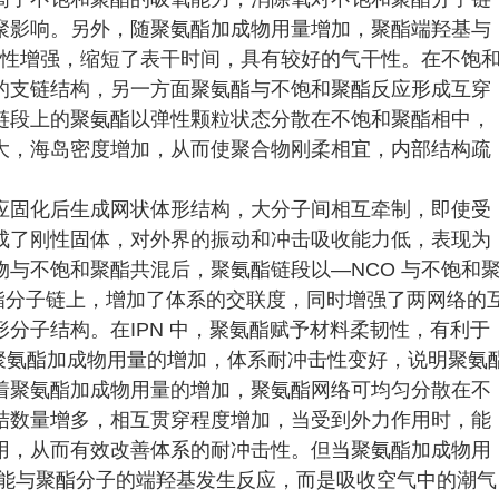
聚影响。另外，随聚氨酯加成物用量增加，聚酯端羟基与
活性增强，缩短了表干时间，具有较好的气干性。在不饱
的支链结构，另一方面聚氨酯与不饱和聚酯反应形成互穿
链段上的聚氨酯以弹性颗粒状态分散在不饱和聚酯相中，
大，海岛密度增加，从而使聚合物刚柔相宜，内部结构疏
应固化后生成网状体形结构，大分子间相互牵制，即使受
成了刚性固体，对外界的振动和冲击吸收能力低，表现为
与不饱和聚酯共混后，聚氨酯链段以—NCO 与不饱和
酯分子链上，增加了体系的交联度，同时增强了两网络的
分子结构。在IPN 中，聚氨酯赋予材料柔韧性，有利于
聚氨酯加成物用量的增加，体系耐冲击性变好，说明聚氨
着聚氨酯加成物用量的增加，聚氨酯网络可均匀分散在不
结数量增多，相互贯穿程度增加，当受到外力作用时，能
用，从而有效改善体系的耐冲击性。但当聚氨酯加成物用
未能与聚酯分子的端羟基发生反应，而是吸收空气中的潮气