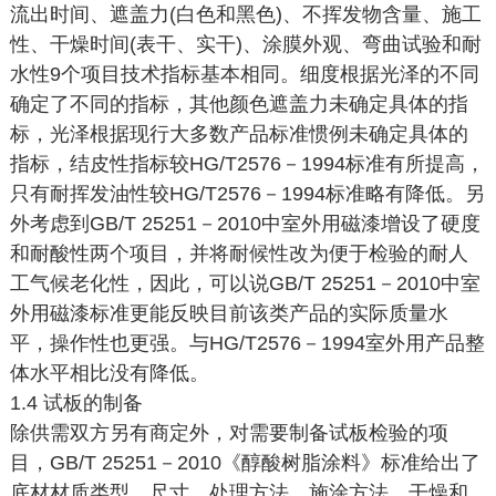
流出时间、遮盖力(白色和黑色)、不挥发物含量、施工
性、干燥时间(表干、实干)、涂膜外观、弯曲试验和耐
水性9个项目技术指标基本相同。细度根据光泽的不同
确定了不同的指标，其他颜色遮盖力未确定具体的指
标，光泽根据现行大多数产品标准惯例未确定具体的
指标，结皮性指标较HG/T2576－1994标准有所提高，
只有耐挥发油性较HG/T2576－1994标准略有降低。另
外考虑到GB/T 25251－2010中室外用磁漆增设了硬度
和耐酸性两个项目，并将耐候性改为便于检验的耐人
工气候老化性，因此，可以说GB/T 25251－2010中室
外用磁漆标准更能反映目前该类产品的实际质量水
平，操作性也更强。与HG/T2576－1994室外用产品整
体水平相比没有降低。
1.4 试板的制备
除供需双方另有商定外，对需要制备试板检验的项
目，GB/T 25251－2010《醇酸树脂涂料》标准给出了
底材材质类型、尺寸、处理方法、施涂方法、干燥和