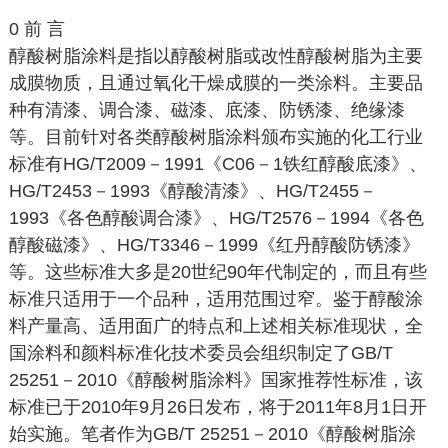
0 前 言
醇酸树脂涂料是指以醇酸树脂或改性醇酸树脂为主要
成膜物质，且通过氧化干燥成膜的一类涂料。主要品
种有清漆、调合漆、磁漆、底漆、防锈漆、绝缘漆
等。目前针对各类醇酸树脂涂料颁布实施的化工行业
标准有HG/T2009－1991《C06－1铁红醇酸底漆》、
HG/T2453－1993《醇酸清漆》、HG/T2455－
1993《各色醇酸调合漆》、HG/T2576－1994《各色
醇酸磁漆》、HG/T3346－1999《红丹醇酸防锈漆》
等。这些标准大多是20世纪90年代制定的，而且有些
标准只适用于一个品种，适用范围过窄。鉴于醇酸涂
料产量高、适用面广的特点和上述相关标准现状，全
国涂料和颜料标准化技术委员会组织制定了GB/T
25251－2010《醇酸树脂涂料》国家推荐性标准，该
标准已于2010年9月26日发布，将于2011年8月1日开
始实施。笔者作为GB/T 25251－2010《醇酸树脂涂