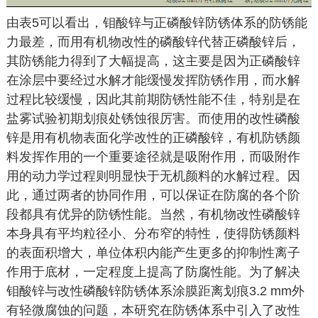
由表5可以看出，钼酸锌与正磷酸锌防锈体系的防锈能
力最差，而用有机物改性的磷酸锌代替正磷酸锌后，
其防锈能力得到了大幅提高，这主要是因为正磷酸锌
在涂层中要经过水解才能缓慢发挥防锈作用，而水解
过程比较缓慢，因此其前期防锈性能不佳，特别是在
盐雾试验初期划痕处锈蚀很厉害。而使用的改性磷酸
锌是用有机物表面化学改性的正磷酸锌，有机防锈颜
料发挥作用的一个重要途径就是吸附作用，而吸附作
用的动力学过程则明显快于无机颜料的水解过程。因
此，通过两者的协同作用，可以保证在防腐的各个阶
段都具有优异的防锈性能。当然，有机物改性磷酸锌
本身具有平均粒径小、分布窄的特性，使得防锈颜料
的表面积增大，单位体积内能产生更多的抑制性离子
作用于底材，一定程度上提高了防腐性能。为了解决
钼酸锌与改性磷酸锌防锈体系涂膜距离划痕3.2 mm外
有轻微腐蚀的问题，本研究在防锈体系中引入了改性