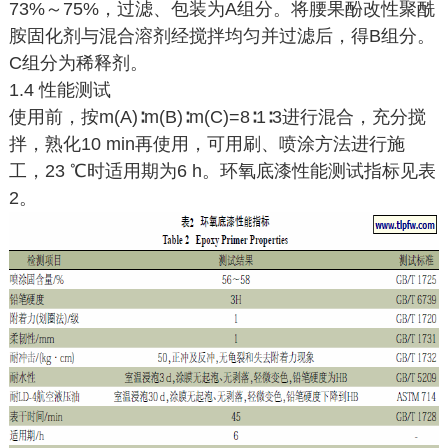
73%～75%，过滤、包装为A组分。将腰果酚改性聚酰
胺固化剂与混合溶剂经搅拌均匀并过滤后，得B组分。
C组分为稀释剂。
1.4 性能测试
使用前，按m(A)∶m(B)∶m(C)=8∶1∶3进行混合，充分搅
拌，熟化10 min再使用，可用刷、喷涂方法进行施
工，23 ℃时适用期为6 h。环氧底漆性能测试指标见表
2。