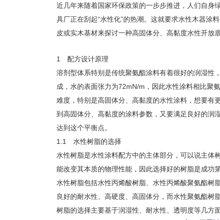
近几年来随着国家环保政策的一步步推进，人们自身
具厂正在刮起“水性化”的热潮。这就要求水性木器涂
皮或实木基材来探讨一种高固体分、高黏度水性开放
1 配方设计原理
溶剂型体系特别是传统聚氨酯涂料有着很好的润湿性
成，水的表面张力为72mN/m，因此水性涂料相比
难度，特别是高固体分、高黏度的水性涂料，想要有
到高固体分、高黏度的涂料参数，又要满足良好的润
达到这个平衡点。
1.1 水性树脂的选择
水性树脂是水性涂料配方中的主体部分，可以说主体
能改变其本质的物理性能，因此选择好的树脂是成功
水性树脂包括水性丙烯酸树脂、水性丙烯酸聚氨酯树
良好的耐水性、高硬度、高固体分，而水性聚氨酯树
树脂的选择主要基于润湿性、耐水性、透明度等几方面