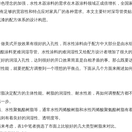
绿色理念的加强，水性木器涂料的需求在木器涂料领域正成倍增长，全国
料有足够的宽容性和特点应对家具厂的各种需求。本文主要针对深导管类贴
底漆的配方体系的设计构思。
，做美式开放效果有很好的入孔性，而水性涂料由于配方中大部分是由水
聚氨酯涂料更难润湿导管。水性涂料的难润湿性又给配方设计者增加了很大
更好的润湿入孔性，达到很好的开口效果简直是自相矛盾的事。那么既要
湿性能，就要把配方调整到一个理想的平衡点。下面从几个方面来阐述如
树脂决定配方的主体性能。树脂的润湿性、耐水性差，再如何调整配方都
第一步。
脂、水性聚氨酯树脂等，通常水性丙烯酸树脂和水性丙烯酸聚氨酯树脂有
脂则有着良好的润湿性、透明度等。
来考虑，表1中笔者挑选了市面上比较好的几大类型树脂来对比。