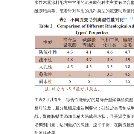
水性木器涂料配方中常用的流变助剂种类主要有缔合
酰胺蜡类等。笔者针对常用的几种类型的流变助剂进行
由表2可以看出，综合性能最好的是缔合型聚氨酯类型
相对较差，且分散细度难达到要求；硅酸盐类需制成
战；聚酰胺蜡类添加量稍大易成果冻状，且受温度影响
增稠剂用量，达到最好的流挂、流平平衡；在防流挂
防流挂效果。