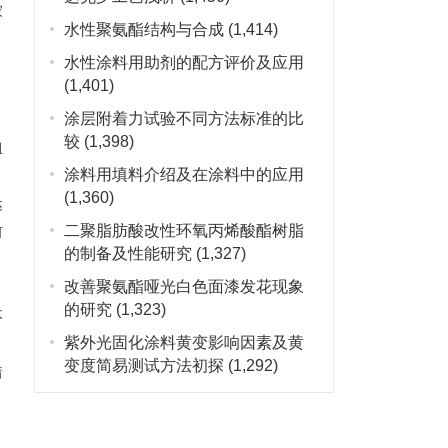
家
水性聚氨酯结构与合成
(1,414)
水性涂料用助剂的配方评价及应用
(1,401)
涂层附着力试验不同方法标准的比
较
(1,398)
组
涂料用填料介绍及在涂料中的应用
的
(1,360)
达
二聚脂肪酸改性环氧丙烯酸酯树脂
何
的制备及性能研究
(1,327)
改善聚氨酯哑光白色面漆发花现象
的研究
(1,323)
不
紫外光固化涂料黄变影响因素及黄
变度简易测试方法初探
(1,292)
着