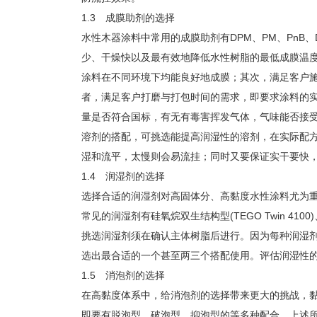
1.3 成膜助剂的选择
水性木器涂料中常用的成膜助剂有DPM、PM、PnB、DP
少、干燥快以及最有效地降低水性树脂的最低成膜温度
涂料在不同环境下均能良好地成膜；其次，满足客户
者，满足客户打磨与打包时间的需求，即要求涂料的实
量是否符合国标，有无有毒害挥发气体，气味能否接
溶剂的搭配，可挑选能提高润湿性的溶剂，在实际配
湿和流平，太慢则会易流挂；同时又要保证实干要快
1.4 润湿剂的选择
选择合适的润湿剂对高固体分、高黏度水性涂料尤为
常见的润湿剂有硅氧烷双生结构型(TEGO Twin 4100)
挑选润湿剂须在确认主体树脂后进行。因为每种润湿
选出最合适的一个甚至两三个搭配使用。评估润湿性
1.5 消泡剂的选择
在高黏度体系中，给消泡剂的选择带来更大的挑战，
即要有脱泡型、破泡型、抑泡型的等多种配合。上述