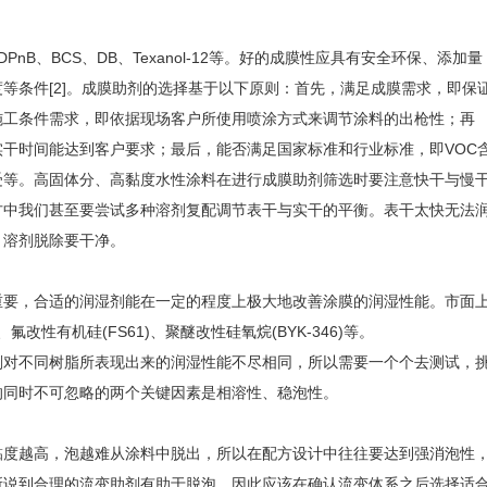
nB、BCS、DB、Texanol-12等。好的成膜性应具有安全环保、添加量
等条件[2]。成膜助剂的选择基于以下原则：首先，满足成膜需求，即保
施工条件需求，即依据现场客户所使用喷涂方式来调节涂料的出枪性；再
干时间能达到客户要求；最后，能否满足国家标准和行业标准，即VOC
受等。高固体分、高黏度水性涂料在进行成膜助剂筛选时要注意快干与慢
方中我们甚至要尝试多种溶剂复配调节表干与实干的平衡。表干太快无法
，溶剂脱除要干净。
重要，合适的润湿剂能在一定的程度上极大地改善涂膜的润湿性能。市面
、氟改性有机硅(FS61)、聚醚改性硅氧烷(BYK-346)等。
剂对不同树脂所表现出来的润湿性能不尽相同，所以需要一个个去测试，
的同时不可忽略的两个关键因素是相溶性、稳泡性。
黏度越高，泡越难从涂料中脱出，所以在配方设计中往往要达到强消泡性
所说到合理的流变助剂有助于脱泡，因此应该在确认流变体系之后选择适