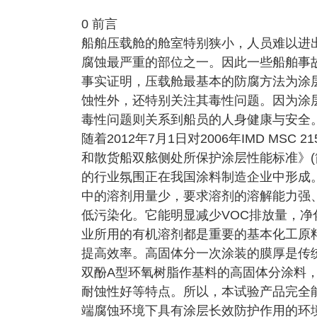
0 前言
船舶压载舱的舱室特别狭小，人员难以进
腐蚀最严重的部位之一。因此一些船舶事
事实证明，压载舱最基本的防腐方法为涂
蚀性外，还特别关注其毒性问题。因为涂
毒性问题则关系到船员的人身健康与安全
随着2012年7月1日对2006年IMD MS
和散货船双舷侧处所保护涂层性能标准》(简
的行业氛围正在我国涂料制造企业中形成
中的溶剂用量少，要求溶剂的溶解能力强、
低污染化。它能明显减少VOC排放量，净
业所用的有机溶剂都是重要的基本化工原料
提高效率。高固体分一次涂装的膜厚是传统
双酚A型环氧树脂作基料的高固体分涂料
耐蚀性好等特点。所以，本试验产品完全能
端腐蚀环境下具有涂层长效防护作用的环