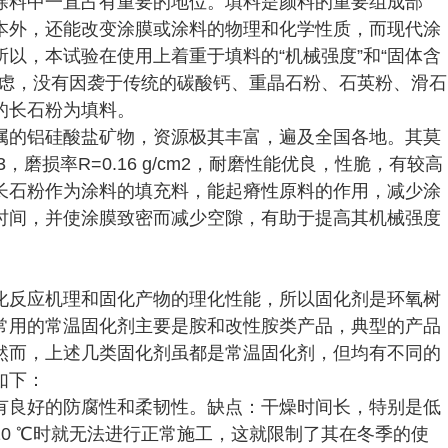
涂料中一直占有重要的地位。填料是颜料的重要组成部
本外，还能改变涂膜或涂料的物理和化学性质，而现代涂
以，本试验在使用上着重于填料的“机械强度”和“固体含
考虑，没有因袭于传统的碳酸钙、重晶石粉、石英粉、滑石
的长石粉为填料。
属的铝硅酸盐矿物，资源极其丰富，遍及全国各地。其莫
/cm3，磨损率R=0.16 g/cm2，耐磨性能优良，性脆，有较高
长石粉作为涂料的填充料，能起瘠性原料的作用，减少涂
时间，并使涂膜致密而减少空隙，有助于提高其机械强度
化反应机理和固化产物的理化性能，所以固化剂是环氧树
常用的常温固化剂主要是胺和改性胺类产品，典型的产品
然而，上述几类固化剂虽都是常温固化剂，但均有不同的
如下：
有良好的防腐性和柔韧性。缺点：干燥时间长，特别是低
0 ℃时就无法进行正常施工，这就限制了其在冬季的使