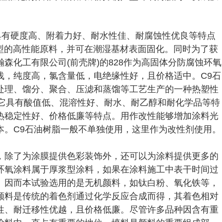
具有硬度高、附着力好、耐水性佳、耐腐蚀性优良等特点
环保型的高性能原料，并可在潮湿基材表面固化。同时为了获
森化工有限公司(前壳牌)的828作为高固体分防腐蚀环氧
浅，纯度高，氯含量低，电绝缘性好，且价格适中。C9石
处理、馏分、聚合、压滤和蒸馏等工艺生产的一种热塑性
0。它具有酸值低、混溶性好、耐水、耐乙醇和耐化学品等特
热稳定性好、价格低廉等特点。用作改性能够增加涂料光
本。C9石油树脂一般不单独使用，这里作为改性剂使用。
，除了为涂膜提供色彩装饰外，还可以为涂料提供更多的
环氧涂料属于厚浆型涂料，如果在涂料施工中表干时间过
。因而本试验选用的是无机颜料，如钛白粉、氧化铁等，
颜料是传统的着色剂通过化学反应合成而得，其着色相对
性、耐迁移性优越，且价格低廉。尽管许多品种因含有重