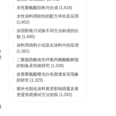
水性聚氨酯结构与合成
(1,418)
水性涂料用助剂的配方评价及应用
(1,402)
涂层附着力试验不同方法标准的比
较
(1,400)
涂料用填料介绍及在涂料中的应用
舱
(1,361)
求
二聚脂肪酸改性环氧丙烯酸酯树脂
的制备及性能研究
(1,328)
改善聚氨酯哑光白色面漆发花现象
的研究
(1,325)
紫外光固化涂料黄变影响因素及黄
变度简易测试方法初探
(1,292)
、
极