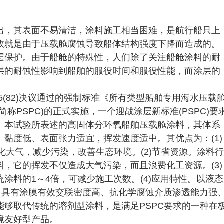
出，其表面不易清洁，涂料施工相当困难，是航行船只上
故就是由于压载舱腐蚀导致船体结构强度下降而造成的。
层保护。由于船舱的特殊性，人们除了关注船舱涂料的耐
层的耐蚀性影响到船舶的服役时间和服役性能，而涂层的
。
C 215(82)决议通过的强制标准《所有类型船舶专用海水压载
称PSPC)的正式实施，一个迎战涂层新标准(PSPC)要
。本试验所表述的高固体分环氧船舶压载舱涂料，其体系
黏度低、表面张力适宜，挥发速度适中。其优点为：(1)
化大气，减少污染，改善生态环境。(2)节省资源。涂料行
，它的挥发不仅造成大气污染，而且浪费化工资源。(3)
涂料的1～4倍，可减少施工次数。(4)应用特性。以液态
，具有涂膜有效交联密度高、抗化学腐蚀介质渗透能力强
够取代传统的溶剂型涂料，是满足PSPC要求的一种在
境友好型产品。