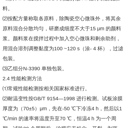
料。
⑵按配方量称取各原料，除陶瓷空心微珠外，将其余
原料混合分散均匀，研磨成细度不大于15 μm 的颜料
浆。颜料浆在搅拌过程中加入空心微珠和剩余助剂，
用混合溶剂调整黏度为100 ~120 s（涂- 4 杯），过滤
包装。
⑶乙组分N-3390 单独包装。
2.4 性能检测方法
⑴常规性能检测按相关国家标准进行。
⑵耐温变性按GB/T 9154—1998 进行检测。试板涂膜
厚度为（70±5）μm，先在-50 ℃下冷冻4 h，然后以1
℃/min 的速率将温度升至70 ℃，恒温4 h 为一个周