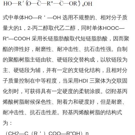
式中单体HO—R＇—OH 选用不规整的、相对分子质
量大的1，2-丙二醇取代乙二醇，同时单体HOOC—
R"—COOH 采用长链脂肪酸取代短链脂肪酸，因而聚
酯的弹性好，耐磨性、耐冲击性、抗石击性强。自制
的聚酯树脂主链由软、硬链段交替构成，以软链段为
主、硬链段为辅，并有一定的支链化结构，且相对分
子质量控制在中等程度，当采用HDI 三聚体为交联固
化剂时，可获得具有一定硬度的柔韧涂膜。⑵羟基丙
烯酸树脂耐候保色性、附着力和硬度好，但是耐磨、
耐冲击性、抗石击性差。羟基丙烯酸树脂的结构式
为：
（CH2—C（R＇）COO—R"OH）n