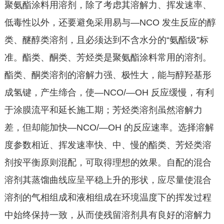
聚氨酯涂料用溶剂，除了考虑其溶解力、挥发速率、
低毒性以外，还要避免采用易与—NCO 发生反应的醇
类、醚醇类溶剂，且必须达到不含水分的“氨酯级”标
准。酯类、酮类、芳烃类是聚氨酯涂料常用的溶剂。
酯类、酮类溶剂的溶解力强、极性大，能与醇羟基形
成氢键，产生缔合，使—NCO/—OH 反应缓慢，有利
于涂膜流平和延长施工期；芳烃类溶剂虽然溶解力
差，但却能加快—NCO/—OH 的反应速率。选择溶解
度参数相近、挥发速率快、中、慢的酯类、芳烃类溶
剂按平衡原则混配，可取得理想的效果。自配的混合
溶剂其蒸馏曲线应呈平稳上升的形状，应尽量使混合
溶剂的气相组成和液相组成在环境温度下的挥发过程
中始终保持一致，从而使残留溶剂具有良好的溶解力