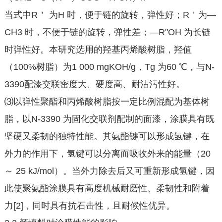
当式中R＇ 为H 时，便于链的旋转，弹性好；R＇为—
CH3 时，不便于链的旋转，弹性差；—R"OH 为长链
时弹性好。本研究选用的羟基丙烯酸树脂，羟值
（100%树脂）为1 000 mgKOH/g，Tg 为60 ℃，与N-
3390配漆交联密度大、硬度高、耐沾污性好。
⑶以弹性聚酯和丙烯酸树脂按一定比例混配为基体树
脂，以N-3390 为固化交联剂配制的面漆，涂膜具有既
坚硬又柔韧的独特性能。其氨酯键可以形成氢键，在
外力的作用下，氢键可以分离而吸收外来的能量（20
～ 25 kJ/mol）。当外力除去后又可重新形成氢键，因
此使聚氨酯涂膜具有高度机械耐磨性、柔韧性和附着
力[2]，同时具有抗石击性，且耐候性优异。