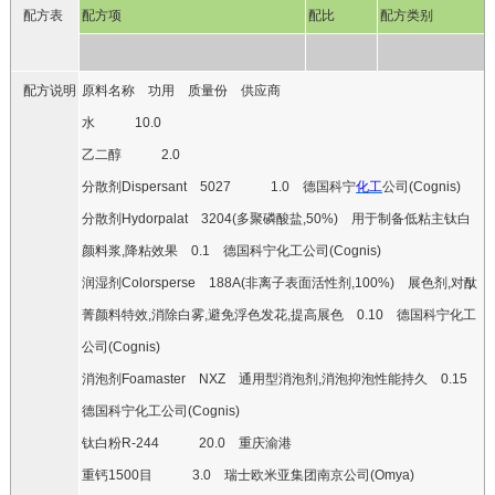
配方表
配方项
配比
配方类别
配方说明
原料名称 功用 质量份 供应商
水
10.0
乙二醇
2.0
分散剂
Dispersant
5027
1.0
德国科宁
化工
公司
(Cognis)
分散剂
Hydorpalat
3204(
多聚磷酸盐
,50%)
用于制备低粘主钛白
颜料浆
,
降粘效果
0.1
德国科宁化工公司
(Cognis)
润湿剂
Colorsperse
188A
(
非离子表面活性剂
,100%)
展色剂
,
对酞
菁颜料特效
,
消除白雾
,
避免浮色发花
,
提高展色
0.10
德国科宁化工
公司
(Cognis)
消泡剂
Foamaster
NXZ
通用型消泡剂
,
消泡抑泡性能持久
0.15
德国科宁化工公司
(Cognis)
钛白粉
R-244
20.0
重庆渝港
重钙
1500
目
3.0
瑞士欧米亚集团南京公司
(Omya)