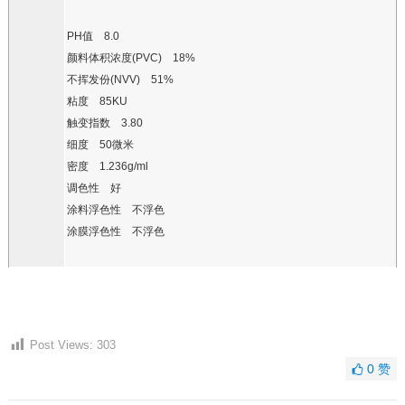
PH
值
8.0
颜料体积浓度
(PVC)
18%
不挥发份
(NVV)
51%
粘度
85KU
触变指数
3.80
细度
50
微米
密度
1.236g
/ml
调色性 好
涂料浮色性 不浮色
涂膜浮色性 不浮色
Post Views:
303
0
赞