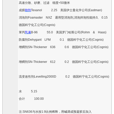
高速分散、砂磨、过滤 细度
<50
微米
成膜
助剂
Texanol
2.25
美国伊士曼化学公司
(Eastman)
消泡剂
Foamaster
NXZ
通用型消泡剂
,
消泡抑泡性能持久
0.15
德国科宁化工公司
(Cognis)
苯丙
乳液
B-96
55.0
美国罗门哈斯公司
(Rohm
&
Haas)
防腐剂
Dehygant
LFM
0.1
德国科宁化工公司
(Cognis)
增稠剂
SN-Thickener
636
0.6
德国科宁化工公司
(Cognis)
增稠剂
SN-Thickener
612
0.2
德国科宁化工公司
(Cognis)
流变改性剂
Levelling2000D
0.2
德国科宁化工公司
(Cognis)
水
5.15
合计
100.00
注
:SN636
与水按
1:9
比例稀释，用碱调成预凝胶后加入