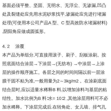
基面必须平整、坚固、无明水、无浮尘、无渗漏,凹凸
处及裂缝处应先用水泥砂浆找平,渗漏处应先进行堵漏
处理(可使用本公司产品A 型、C 型高效防水堵漏材料)
,阴阳角应做成圆弧形。
4. 2 涂覆
本产品为单组分,可直接用滚子、刷子、刮板涂刷。按
照底面结合涂层→下涂层→(无纺布) →中涂层→上涂
层的操作顺序施工。各层之间的时间间隔以前一层涂
膜干固不粘为准,一般用量为2～3kg/m2 。在涂刷底面
结合层时,应以适量水稀释B 料,以增加涂料与基层的粘
结性。加水比例为B 料∶水= 10∶2 ,其他涂层用料可不必
加水稀释。下涂层完成后,在转角处、女儿墙、排气孔