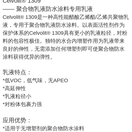
Celvolit® 1309
—— 聚合物乳液防水涂料专用乳液
Celvolit® 1309是一种高性能醋酸乙烯酯/乙烯共聚物乳
液，专用于聚合物乳液防水涂料。以表面活性剂作为
保护体系的Celvolit® 1309具有更小的乳液粒径，对粉
料的包容性极佳。独特的水合内增塑作用为乳液带来
良好的伸性，无需添加任何增塑剂即可使聚合物防水
涂料获得优异的弹性。
乳液特点：
*低VOC，低气味，无APEO
*高延伸性
*乳液粒径小
*对粉体包裹力强
应用优势：
*适用于无增塑剂的聚合物防水涂料