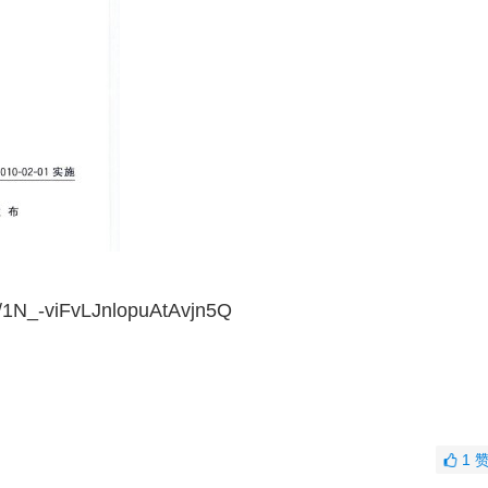
N_-viFvLJnlopuAtAvjn5Q
1