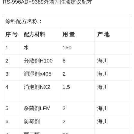
RS-996AD+9389外墙弹性漆建议配方
涂料配方名称：
序
号
配方材料
用
量
产
地
1
水
150
2
分散剂H100
6
海川
3
润湿剂x405
2
海川
4
消泡剂NXZ
1.5
海川
5
杀菌剂LFM
2
海川
6
防霉剂
2
海川