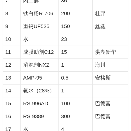
7
丙二醇
36
8
钛白粉R-706
200
杜邦
9
重钙UF525
150
鑫鑫
10
水
23
11
成膜助剂C12
15
洪湖新华
12
消泡剂NXZ
1
海川
13
AMP-95
0.5
安格斯
14
氨水（28%）
1
15
RS-996AD
100
巴德富
16
RS-9389
300
巴德富
17
水
4