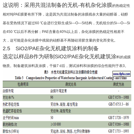
这说明：采用共混法制备的无机-有机杂化涂膜
的热稳定性
相对纯PAE膜要有所下降，这是因为共混
法制备的涂膜残余大量的硅醇基，硅醇
基在受热情况
下超过60 ℃会进行交联生成Si—O—Si结构，无机组
分的Si—O—Si
在450 ℃以后不再分解；PAE含量在
40%以上后，杂化涂膜的热稳定性相差不
大，这可能
是杂化涂膜中残留的硅醇基不再随硅溶胶含量的变
化而变化。
2.5 SiO2/PAE杂化无机建筑涂料的制备
选定以样品B作为研制SiO2/PAE杂化无机建筑涂
料的成膜
物质。制备建筑涂料及涂膜，干燥7 d后，测
试涂料和涂膜的综合性能列于表3。