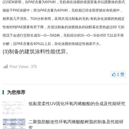
(2)SEM表明，当PAE含量为60%时，无机相在涂
膜的表面富集并以团聚体的形式
镶嵌于PAE涂膜中；
而当PAE含量为40%时，无机相已经全部穿插在有机
相中，
相界面几乎消失。TGA分析表明，采用共混法制
备的无机-有机杂化涂膜的热稳定
性相对纯PAE膜要
有所下降，共混法制备的涂膜残余的硅醇基在受热超
过60 ℃的
情况下会进行交联生成Si—O—Si结构，无
机组分的Si—O—Si在450 ℃以后不再
分解；且PAE含
量在40%以上后，杂化涂膜的热稳定性相差不大。
(3)制备的建筑涂料性能优异。
Post Views:
375
1
赞
为您推荐
低黏度柔性UV固化环氧丙烯酸酯的合成及性能研究
二聚脂肪酸改性环氧丙烯酸酯树脂的制备及性能研
究