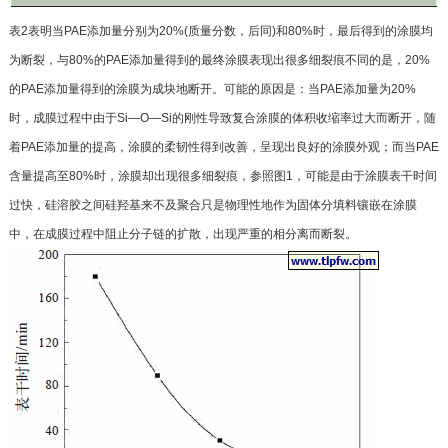
表2表明当PAE添加量分别为20%(质量分数，后
同)和80%时，最后得到的涂膜均
为断裂，与80%的
PAE添加量得到的最终涂膜表现出很多细裂痕不同
的是，20%
的PAE添加量得到的涂膜为成块地断开。可
能的原因是：当PAE添加量为20%
时，成膜过程中由于
Si—O—Si的刚性导致复合涂膜的体积收缩率过大而
断开，随
着PAE添加量的提高，涂膜的柔韧性得到改
善，呈现出良好的涂膜外观；而当PAE
含量提高至80%
时，涂膜却出现很多细裂痕，参照图1，可能是由于涂
膜表干时间
过快，硅溶胶之间硅羟基来不及聚合只是
物理性地作为固体分填料镶嵌在涂膜
中，在成膜过程
中阻止分子链的扩散，出现严重的相分离而断裂。