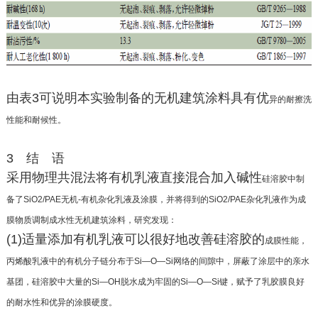
由表3可说明本实验制备的无机建筑涂料具有优
异的耐擦洗
性能和耐候性。
3 结 语
采用物理共混法将有机乳液直接混合加入碱性
硅溶胶中制
备了SiO2/PAE无机-有机杂化乳液及涂
膜，并将得到的SiO2/PAE杂化乳液作为成
膜物质调制
成水性无机建筑涂料，研究发现：
(1)适量添加有机乳液可以很好地改善硅溶胶的
成膜性能，
丙烯酸乳液中的有机分子链分布于Si—
O—Si网络的间隙中，屏蔽了涂层中的亲水
基团，硅溶
胶中大量的Si—OH脱水成为牢固的Si—O—Si键，赋
予了乳胶膜良好
的耐水性和优异的涂膜硬度。