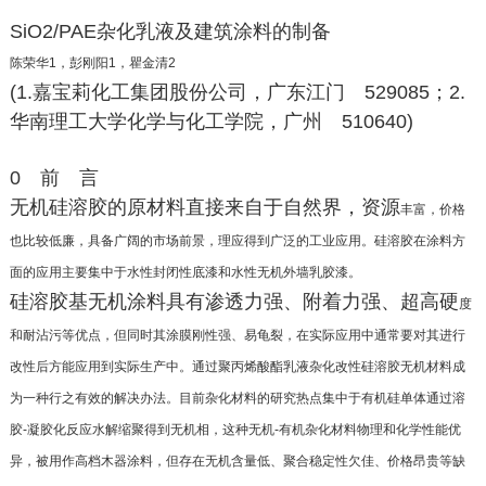
SiO2/PAE杂化乳液及建筑涂料的制备
陈荣华1，彭刚阳1，瞿金清2
(1.嘉宝莉化工集团股份公司，广东江门 529085；2.
华南理工大学化学与化工学院，广州 510640)
0 前 言
无机硅溶胶的原材料直接来自于自然界，资源
丰富，价格
也比较低廉，具备广阔的市场前景，理应
得到广泛的工业应用。硅溶胶在涂料方
面的应用主
要集中于水性封闭性底漆和水性无机外墙乳胶漆。
硅溶胶基无机涂料具有渗透力强、附着力强、超高硬
度
和耐沾污等优点，但同时其涂膜刚性强、易龟裂，
在实际应用中通常要对其进行
改性后方能应用到实
际生产中。通过聚丙烯酸酯乳液杂化改性硅溶胶无
机材料成
为一种行之有效的解决办法。目前杂化
材料的研究热点集中于有机硅单体通过溶
胶-凝胶化
反应水解缩聚得到无机相，这种无机-有机杂化材料
物理和化学性能优
异，被用作高档木器涂料，但存在
无机含量低、聚合稳定性欠佳、价格昂贵等缺