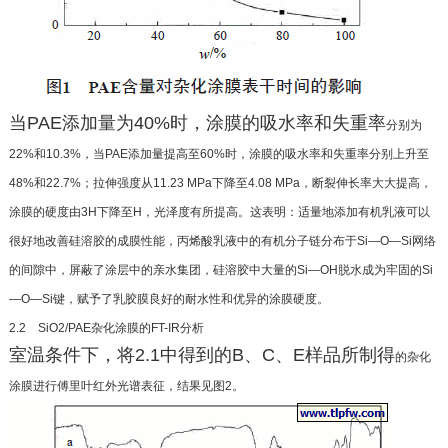
当PAE添加量为40%时，涂膜的吸水率和失重率
分别为
22%和10.3%，当PAE添加量提高至60%时，涂
膜的吸水率和失重率分别上升至
48%和22.7%；拉伸
强度从11.23 MPa下降至4.08 MPa，断裂伸长率大大
提高，
涂膜的硬度由3H下降至H，光泽度有所提高。这
表明：适量地添加有机乳液可以
很好地改善硅溶胶
的成膜性能，丙烯酸乳液中的有机分子链分布于Si—
O—Si网络
的间隙中，屏蔽了涂层中的亲水集团，硅溶
胶中大量的Si—OH脱水成为牢固的Si
—O—Si键，赋
予了乳胶膜良好的耐水性和优异的涂膜硬度。
2.2 SiO2/PAE杂化涂膜的FT-IR分析
室温条件下，将2.1中得到的B、C、E样品所制得
的杂化
涂膜进行傅里叶红外光谱表征，结果见图2。