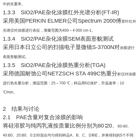
中的失重率。
1.3.3 SiO2/PAE杂化涂膜红外光谱分析(FT-IR)
采用美国PERKIN ELMER公司Spectrum 2000傅
里叶红外
光谱仪对涂膜进行表征，测量范围为400～
4 000 cm-1。
1.3.4 SiO2/PAE杂化涂膜SEM表面形貌测试
采用日本日立公司的扫描电子显微镜S-3700N对
涂膜进行
表面形貌测试。
1.3.5 SiO2/PAE杂化涂膜热重分析(TGA)
采用德国耐弛公司NETZSCH STA 499C热重分
析仪对涂膜
进行热失重分析，测温范围：25～700 ℃；
样品用N2保护，升温速率：10
℃/min。
2 结果与讨论
2.1 PAE含量对复合涂膜的影响
将硅溶胶与纯丙乳液按质量比例分别为80∶20、
60∶40、
40∶60、20∶80、0∶100混合均匀得到样品
A、B、C、D和E，并将得到的5个不同