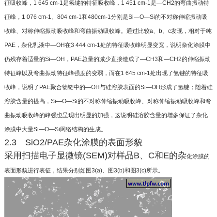
征吸收峰，1 645 cm-1是氢键的特征吸收峰，1 451 cm-1
是—CH2的弯曲振动特
征峰，1 076 cm-1、804 cm-1和480
cm-1分别是Si—O—Si的不对称伸缩振动吸
收峰、对
称伸缩振动吸收峰和弯曲振动吸收峰。通过比较a、b、
c发现，相对于纯
PAE，杂化乳液中—OH在3 444 cm-1
处的特征吸收峰明显变宽，说明杂化涂膜中
仍残存着
适量的Si—OH，PAE总量的减少直接造成了—CH3和
—CH2的伸缩振动
特征峰以及弯曲振动特征峰强度的
变弱，而在1 645 cm-1处出现了氢键的特征吸
收峰，说
明了PAE聚合物链中的—OH与硅溶胶表面的Si—OH
形成了氢键；随着硅
溶胶含量的提高，Si—O—Si的不
对称伸缩振动吸收峰、对称伸缩振动吸收峰和弯
曲振
动吸收峰的峰强也呈现出明显的加强，这说明硅溶胶
含量的增多保证了杂化
涂膜中大量Si—O—Si网络结
构的生成。
2.3 SiO2/PAE杂化涂膜的表面形貌
采用扫描电子显微镜(SEM)对样品B、C和E的杂
化涂膜的
表面形貌进行表征，结果分别如图3(a)、图
3(b)和图3(c)所示。