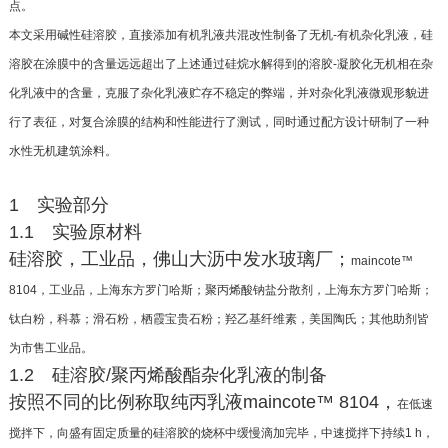
点。
本文采用碱性硅溶胶，直接添加有机乳液共混改
性制备了无机-有机杂化乳液，硅
溶胶在涂膜中的含
量远远超出了上述通过硅烷水解得到的溶胶-凝胶化
无机相在杂
化乳液中的含量，克服了杂化乳液贮存不
稳定的弊端，并对杂化乳液微观形貌进
行了表征，对
复合涂膜的结构和性能进行了测试，同时通过配方设
计研制了一种
水性无机建筑涂料。
1 实验部分
1.1 实验原材料
硅溶胶，工业品，佛山大沥中发水玻璃厂；
maincote™
8104，工业品，上海东方罗门哈斯；聚丙烯
酸钠盐分散剂，上海东方罗门哈斯；
钛白粉，科慕；滑
石粉，栖霞宝贵石粉；羟乙基纤维素，美国陶氏；其他
助剂皆
为市售工业品。
1.2 硅溶胶/聚丙烯酸酯杂化乳液的制备
按照不同的比例称取纯丙乳液maincote™ 8104，
在低速
搅拌下，向盛有固定质量的硅溶胶的烧杯中
缓慢滴加完毕，中速搅拌下持续1 h，