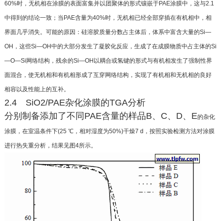
60%时，无机相在涂膜
的表面富集并以团聚体的形式镶嵌于PAE涂膜中，这
与2.1
中得到的结论一致；当PAE含量为40%时，无机
相已经全部穿插在有机相中，相
界面几乎消失。可能
的原因：硅溶胶质量分数占主体后，体系中富含大量
的Si—
OH，这些Si—OH中的大部分发生了凝胶化反
应，生成了在成膜物质中占主体的Si
—O—Si网络结
构，残余的Si—OH以耦合或氢键的形式与有机相发
生了强制性界
面混合，使无机相和有机相形成了互穿
网络结构，实现了有机相和无机相的良好
相容以及性
能上的互补。
2.4 SiO2/PAE杂化涂膜的TGA分析
分别制备添加了不同PAE含量的样品B、C、D、E
的杂化
涂膜，在室温条件下(25 ℃，相对湿度为50%)
干燥7 d，按照实验检测方法对涂膜
进行热失重分析，
结果见图4所示。