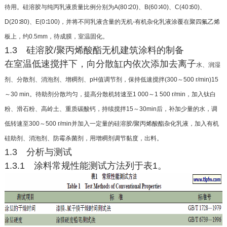
待用。硅溶胶
与纯丙乳液质量比例分别为A(80∶20)、B(60∶40)、
C(40∶60)、
D(20∶80)、E(0∶100)，并将不同乳液含量
的无机-有机杂化乳液涂覆在聚四氟乙烯
板上，约0.5
mm，待成膜，室温固化。
1.3 硅溶胶/聚丙烯酸酯无机建筑涂料的制备
在室温低速搅拌下，向分散缸内依次添加去离子
水、润湿
剂、分散剂、消泡剂、增稠剂、pH值调节剂，保
持低速搅拌(300～500 r/min)15
～30 min。待助剂分散
均匀，提高分散机转速至1 000～1 500 r/min，加入钛
白
粉、滑石粉、高岭土、重质碳酸钙，持续搅拌15～30
min后，补加少量的水，调
低转速至300～500 r/min并
加入一定量的硅溶胶/聚丙烯酸酯杂化乳液，加入有
机
硅助剂、消泡剂、防霉杀菌剂，用增稠剂调节黏度，
出料。
1.3 分析与测试
1.3.1 涂料常规性能测试方法列于表1。