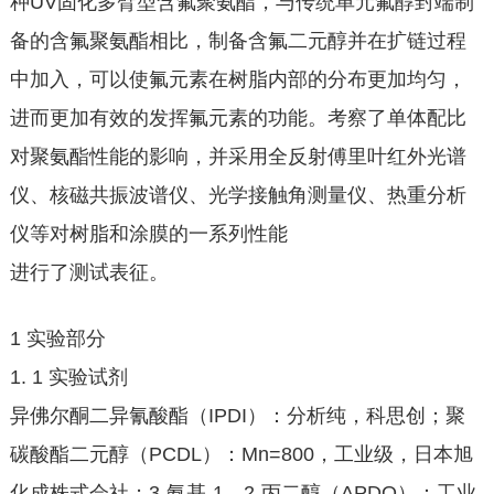
种UV固化多臂型含氟聚氨酯，与传统单元氟醇封端制
备的含氟聚氨酯相比，制备含氟二元醇并在扩链过程
中加入，可以使氟元素在树脂内部的分布更加均匀，
进而更加有效的发挥氟元素的功能。考察了单体配比
对聚氨酯性能的影响，并采用全反射傅里叶红外光谱
仪、核磁共振波谱仪、光学接触角测量仪、热重分析
仪等对树脂和涂膜的一系列性能
进行了测试表征。
1 实验部分
1. 1 实验试剂
异佛尔酮二异氰酸酯（IPDI）：分析纯，科思创；聚
碳酸酯二元醇（PCDL）：Mn=800，工业级，日本旭
化成株式会社；3-氨基-1，2-丙二醇（APDO）：工业