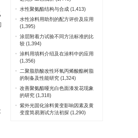
水性聚氨酯结构与合成
(1,413)
氧
水性涂料用助剂的配方评价及应用
间
(1,395)
涂层附着力试验不同方法标准的比
较
(1,394)
涂料用填料介绍及在涂料中的应用
、
(1,356)
二聚脂肪酸改性环氧丙烯酸酯树脂
的制备及性能研究
(1,324)
改善聚氨酯哑光白色面漆发花现象
的研究
(1,318)
紫外光固化涂料黄变影响因素及黄
大
变度简易测试方法初探
(1,290)