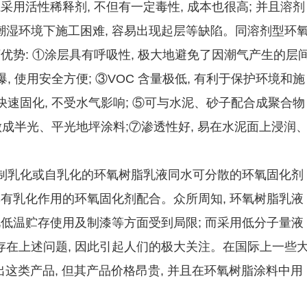
用活性稀释剂, 不但有一定毒性, 成本也很高; 并且溶剂
湿环境下施工困难, 容易出现起层等缺陷。同溶剂型环
优势: ①涂层具有呼吸性, 极大地避免了因潮气产生的层
, 使用安全方便; ③VOC 含量极低, 有利于保护环境和施
快速固化, 不受水气影响; ⑤可与水泥、砂子配合成聚合物
易做成半光、平光地坪涂料;⑦渗透性好, 易在水泥面上浸润
是强制乳化或自乳化的环氧树脂乳液同水可分散的环氧固化剂
具有乳化作用的环氧固化剂配合。众所周知, 环氧树脂乳液
此低温贮存使用及制漆等方面受到局限; 而采用低分子量液
在上述问题, 因此引起人们的极大关注。在国际上一些
出这类产品, 但其产品价格昂贵, 并且在环氧树脂涂料中用
。