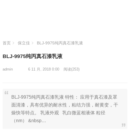
首页
保立佳
BLJ-9975纯丙真石漆乳液
BLJ-9975纯丙真石漆乳液
admin
6 11 月, 2018 0:00
阅读
(253)
BLJ-9975纯丙真石漆乳液 特性： 应用于真石漆及罩
面清漆，具有优异的耐水性，粘结力强，耐黄变，干
燥快等特点。 乳液外观 乳白微蓝相液体 粒径
（nm） &nbsp…