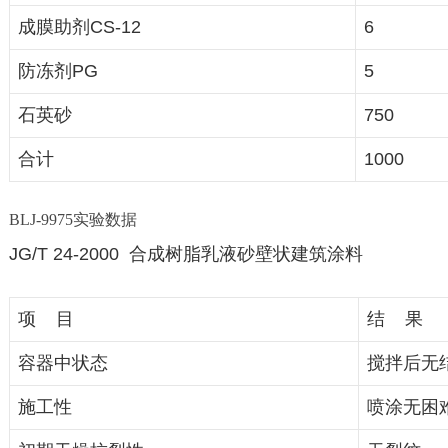
成膜助剂CS-12
6
防冻剂PG
5
石英砂
750
合计
1000
BLJ-9975
实验数据
JG/T 24-2000 合成树脂乳液砂壁状建筑涂料
项 目
结 果
容器中状态
搅拌后无
施工性
喷涂无困