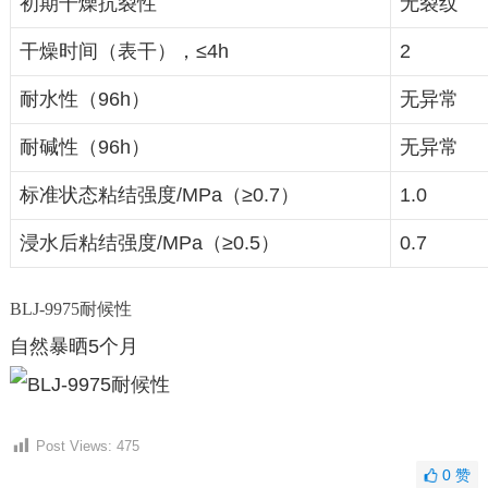
初期干燥抗裂性
无裂纹
干燥时间（表干），≤4h
2
耐水性（96h）
无异常
耐碱性（96h）
无异常
标准状态粘结强度/MPa（≥0.7）
1.0
浸水后粘结强度/MPa（≥0.5）
0.7
BLJ-9975
耐候性
自然暴晒5个月
Post Views:
475
0
赞